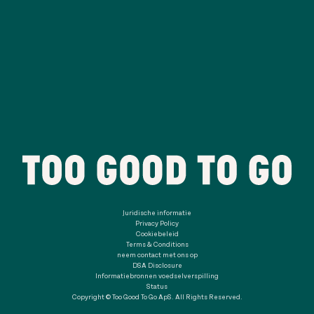
Juridische informatie
Privacy Policy
Cookiebeleid
Terms & Conditions
neem contact met ons op
DSA Disclosure
Informatiebronnen voedselverspilling
Status
Copyright © Too Good To Go ApS. All Rights Reserved.