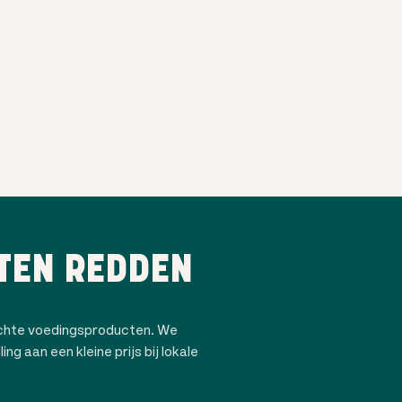
TEN REDDEN
ochte voedingsproducten. We
ng aan een kleine prijs bij lokale