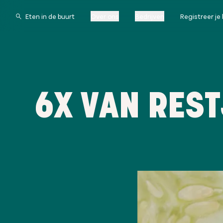
Over ons
Bedrijven
Registreer je 
6X VAN RES