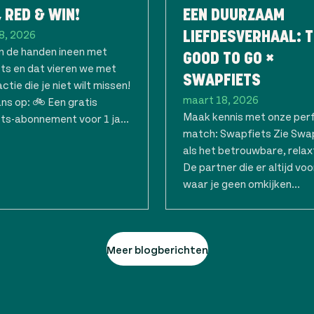
, RED & WIN!
EEN DUURZAAM
8, 2026
LIEFDESVERHAAL: 
n de handen ineen met
GOOD TO GO ×
ts en dat vieren we met
SWAPFIETS
ctie die je niet wilt missen!
maart 18, 2026
ns op: 🚲 Een gratis
Maak kennis met onze per
ts-abonnement voor 1 ja...
match: Swapfiets Zie Swa
als het betrouwbare, relax
De partner die er altijd voor
waar je geen omkijken...
Meer blogberichten