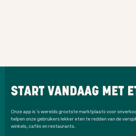
START VANDAAG MET E
Onze app is 's werelds grootste marktplaats voor onverk
helpen onze gebruikers lekker eten te redden van de verspilli
winkels, cafés en restaurants.