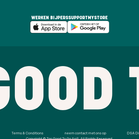
WERKEN BIJ
PERS
SUPPORT
MYSTORE
Terms & Conditions
neem contact met ons op
DSA Di
Copyright © Too Good To Go ApS. All Rights Reserved.