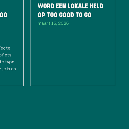
WORD EEN LOKALE HELD
TOO
OP TOO GOOD TO GO
maart 16, 2026
fecte
pfiets
te type.
 je is en