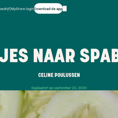
bedrijf
|
MyStore login
Download de app
NL
TJES NAAR SPA
CELINE POULUSSEN
Geplaatst op september 23, 2020