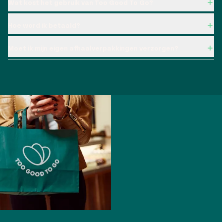
Wat kost het gebruik van Too Good To Go?
Hoe word ik betaald?
Moet ik mijn eigen afhaalverpakkingen verzorgen?