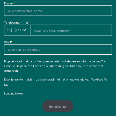
E -mail
*
Telefoonnummer
*
🇳🇱
+31
Stad
*
Ik ga akkoord met het ontvangen van nieuwsbrieven en informatie van Too
Good To Go per e-mail, sms en pushmeldingen. Ik kan mij op elk moment
afmelden.
Door je aan te melden, ga je akkoord met het
privacybeleid van Too Good To
Go
.
Loading token...
Versturen