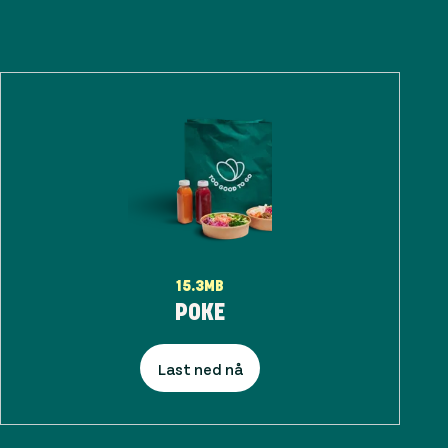
15.3MB
POKE
Last ned nå