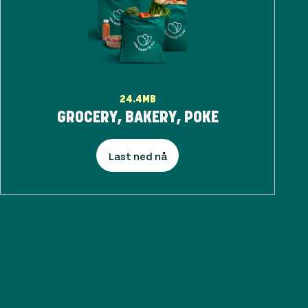
24.4MB
GROCERY, BAKERY, POKE
Last ned nå