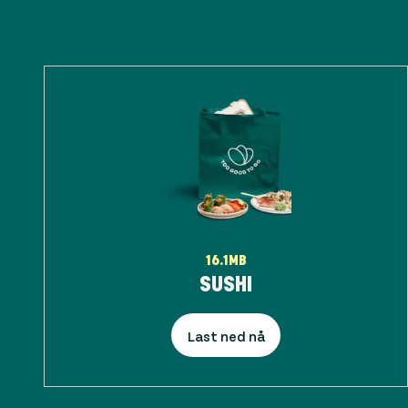
16.1MB
SUSHI
Last ned nå