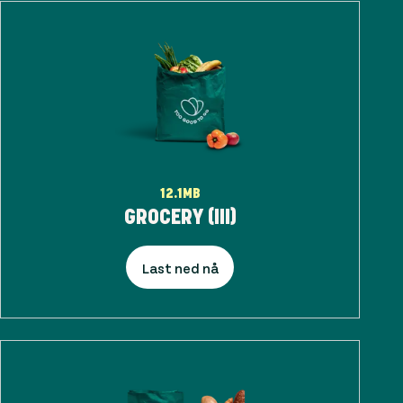
12.1MB
GROCERY (III)
Last ned nå