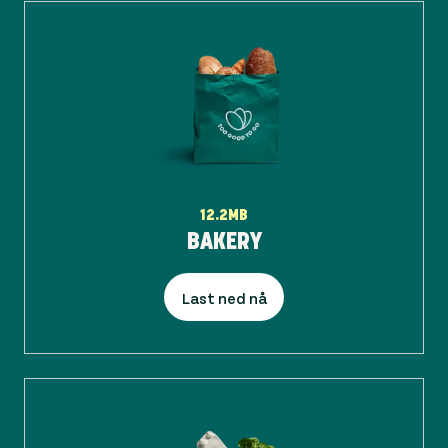
12.2MB
BAKERY
Last ned nå