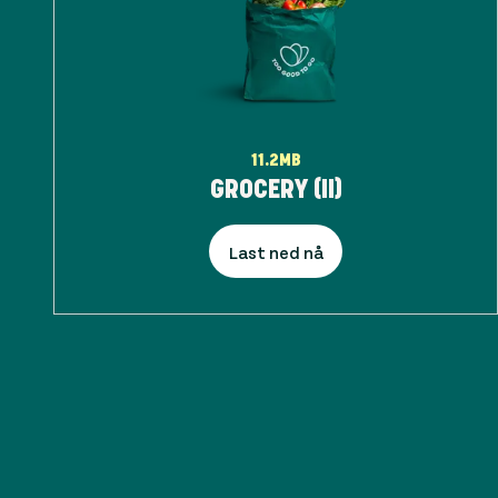
11.2MB
GROCERY (II)
Last ned nå