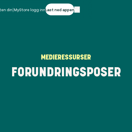
ten din
|
MyStore logg inn
Last ned appen
NO
MEDIERESSURSER
FORUNDRINGSPOSER