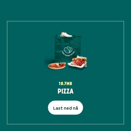
18.7MB
PIZZA
Last ned nå