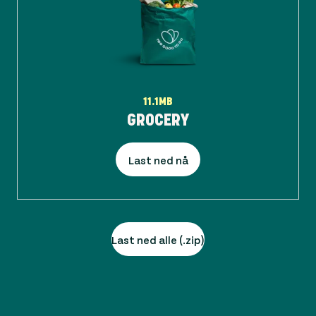
11.1MB
GROCERY
Last ned nå
Last ned alle (.zip)