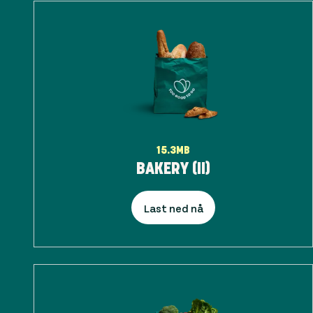
15.3MB
BAKERY (II)
Last ned nå