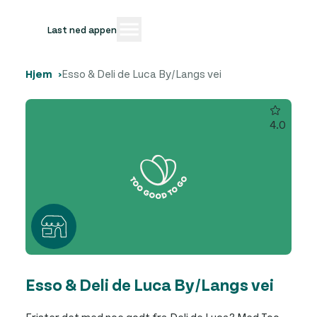
Last ned appen
Hjem
Esso & Deli de Luca By/Langs vei
4.0
Esso & Deli de Luca By/Langs vei
Frister det med noe godt fra Deli de Luca? Med Too