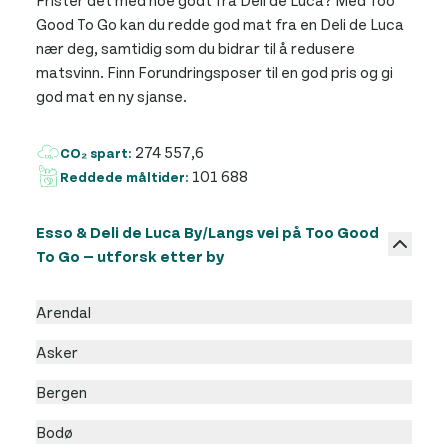
Good To Go kan du redde god mat fra en Deli de Luca
nær deg, samtidig som du bidrar til å redusere
matsvinn. Finn Forundringsposer til en god pris og gi
god mat en ny sjanse.
274 557,6
CO₂ spart:
101 688
Reddede måltider:
Esso & Deli de Luca By/Langs vei på Too Good
To Go — utforsk etter by
Arendal
Asker
Bergen
Bodø