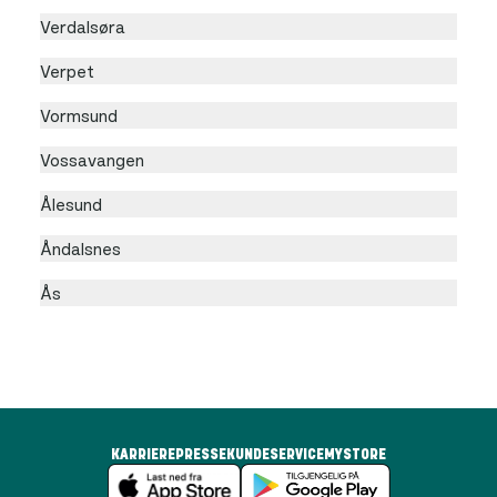
Verdalsøra
Verpet
Vormsund
Vossavangen
Ålesund
Åndalsnes
Ås
KARRIERE
PRESSE
KUNDESERVICE
MYSTORE