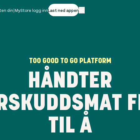
ten din
|
MyStore logg inn
Last ned appen
NO
TOO GOOD TO GO PLATFORM
HÅNDTER
RSKUDDSMAT F
TIL Å