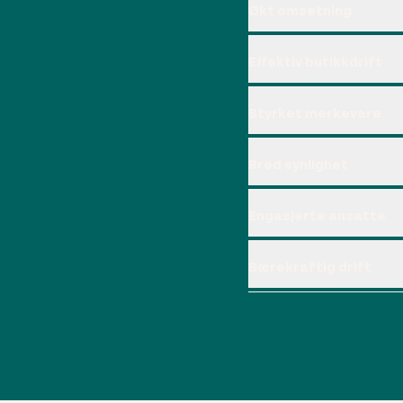
Økt omsetning
Effektiv butikkdrift
Styrket merkevare
Bred synlighet
Engasjerte ansatte
Bærekraftig drift