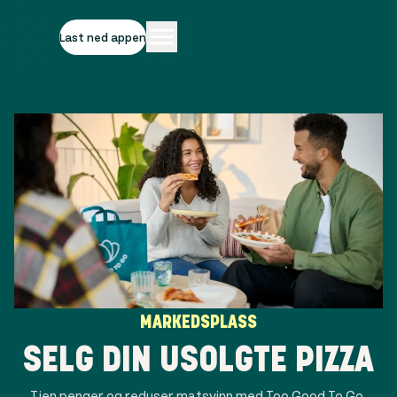
Last ned appen
MARKEDSPLASS
SELG DIN USOLGTE PIZZA
Tjen penger og reduser matsvinn med Too Good To Go,