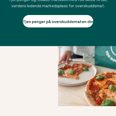
verdens ledende markedsplass for overskuddsmat.
Tjen penger på overskuddsmaten din