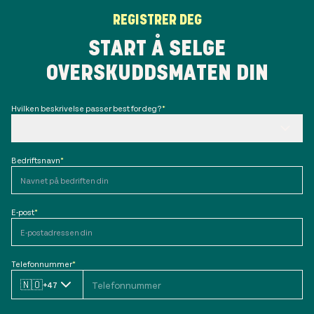
REGISTRER DEG
START Å SELGE
OVERSKUDDSMATEN DIN
Hvilken beskrivelse passer best for deg?
*
Bedriftsnavn
*
E-post
*
Telefonnummer
*
🇳🇴
+47