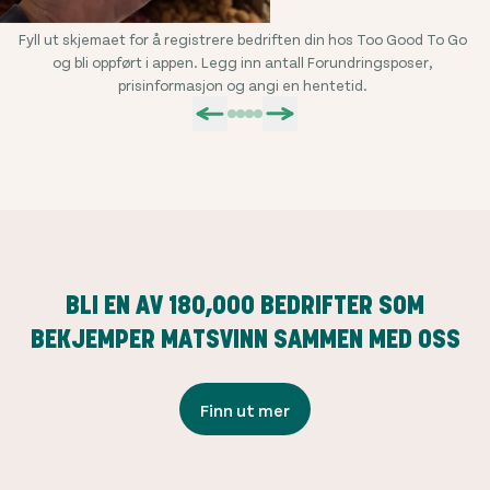
Fyll ut skjemaet for å registrere bedriften din hos Too Good To Go
B
og bli oppført i appen. Legg inn antall Forundringsposer,
se
prisinformasjon og angi en hentetid.
BLI EN AV
180,000
BEDRIFTER SOM
BEKJEMPER MATSVINN SAMMEN MED OSS
Finn ut mer