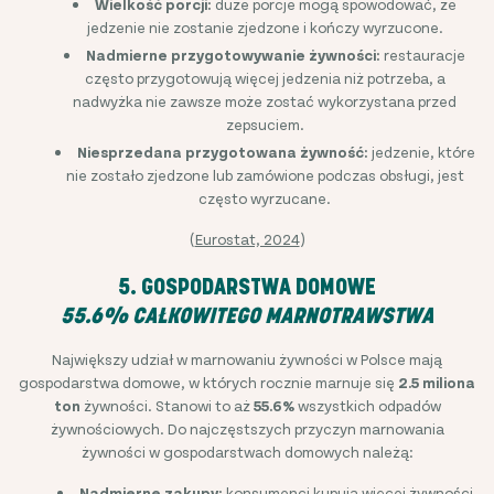
Wielkość porcji:
duże porcje mogą spowodować, że
jedzenie nie zostanie zjedzone i kończy wyrzucone.
Nadmierne przygotowywanie żywności:
restauracje
często przygotowują więcej jedzenia niż potrzeba, a
nadwyżka nie zawsze może zostać wykorzystana przed
zepsuciem.
Niesprzedana przygotowana żywność:
jedzenie, które
nie zostało zjedzone lub zamówione podczas obsługi, jest
często wyrzucane.
(
Eurostat, 2024
)
5. GOSPODARSTWA DOMOWE
55.6% CAŁKOWITEGO MARNOTRAWSTWA
Największy udział w marnowaniu żywności w Polsce mają
gospodarstwa domowe, w których rocznie marnuje się
2.5 miliona
ton
żywności. Stanowi to aż
55.6%
wszystkich odpadów
żywnościowych. Do najczęstszych przyczyn marnowania
żywności w gospodarstwach domowych należą:
Nadmierne zakupy:
konsumenci kupują więcej żywności