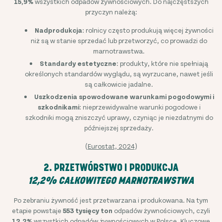
15,9%
wszystkich odpadów żywnościowych. Do najczęstszych
przyczyn należą:
Nadprodukcja
: rolnicy często produkują więcej żywności
niż są w stanie sprzedać lub przetworzyć, co prowadzi do
marnotrawstwa.
Standardy estetyczne
: produkty, które nie spełniają
określonych standardów wyglądu, są wyrzucane, nawet jeśli
są całkowicie jadalne.
Uszkodzenia spowodowane warunkami pogodowymi i
szkodnikami
: nieprzewidywalne warunki pogodowe i
szkodniki mogą zniszczyć uprawy, czyniąc je niezdatnymi do
późniejszej sprzedaży.
(
Eurostat, 2024
)
2. PRZETWÓRSTWO I PRODUKCJA
12,2% CAŁKOWITEGO MARNOTRAWSTWA
Po zebraniu żywność jest przetwarzana i produkowana. Na tym
etapie powstaje
553 tysięcy ton
odpadów żywnościowych, czyli
12,2%
wszystkich odpadów żywnościowych w Polsce. Kluczowe