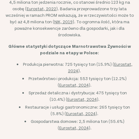
4,5 miliona ton jedzenia rocznie, co stanowi średnio 123 kg na
osobę (
Eurostat, 2022
). Badania przeprowadzone trzy lata
wcześniej w ramach PROM wskazują, że w rzeczywistości może to
być aż 4,8 miliona ton (
NIK, 2019
). To ogromna ilość, która ma
poważne konsekwencje zarówno dla gospodarki, jak i dla
środowiska.
Główne statystyki dotyczące Marnotrawstwa Żywności w
podziale na etapy w Polsce:
Produkcja pierwotna: 725 tysięcy ton (15.9%) (
Eurostat,
2024
).
Przetwórstwo i produkcja: 553 tysięcy ton (12.2%)
(
Eurostat, 2024
).
Sprzedaż detaliczna i dystrybucja: 475 tysięcy ton
(10.4%) (
Eurostat, 2024
).
Restauracje i usługi gastronomiczne: 265 tysięcy ton
(5.8%) (
Eurostat, 2024
).
Gospodarstwa domowe: 2,5 miliona ton (55.6%)
(
Eurostat, 2024
).