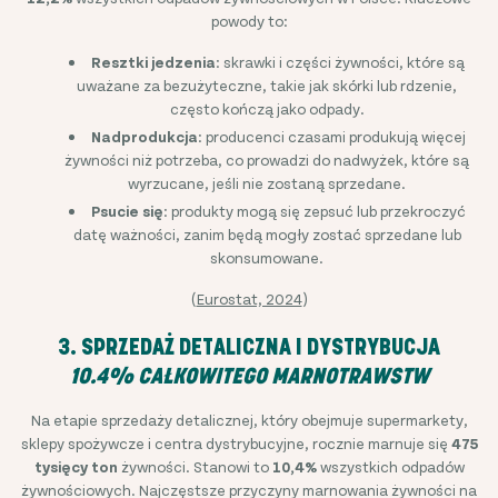
powody to:
Resztki jedzenia
: skrawki i części żywności, które są
uważane za bezużyteczne, takie jak skórki lub rdzenie,
często kończą jako odpady.
Nadprodukcja
: producenci czasami produkują więcej
żywności niż potrzeba, co prowadzi do nadwyżek, które są
wyrzucane, jeśli nie zostaną sprzedane.
Psucie się
: produkty mogą się zepsuć lub przekroczyć
datę ważności, zanim będą mogły zostać sprzedane lub
skonsumowane.
(
Eurostat, 2024
)
3. SPRZEDAŻ DETALICZNA I DYSTRYBUCJA
10.4% CAŁKOWITEGO MARNOTRAWSTW
Na etapie sprzedaży detalicznej, który obejmuje supermarkety,
sklepy spożywcze i centra dystrybucyjne, rocznie marnuje się
475
tysięcy ton
żywności. Stanowi to
10,4%
wszystkich odpadów
żywnościowych. Najczęstsze przyczyny marnowania żywności na