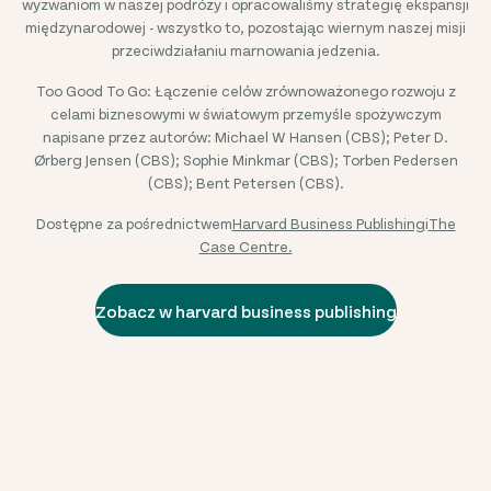
wyzwaniom w naszej podróży i opracowaliśmy strategię ekspansji
międzynarodowej - wszystko to, pozostając wiernym naszej misji
przeciwdziałaniu marnowania jedzenia.
Too Good To Go: Łączenie celów zrównoważonego rozwoju z
celami biznesowymi w światowym przemyśle spożywczym
napisane przez autorów: Michael W Hansen (CBS); Peter D.
Ørberg Jensen (CBS); Sophie Minkmar (CBS); Torben Pedersen
(CBS); Bent Petersen (CBS).
Dostępne za pośrednictwem
Harvard Business Publishing
i
The
Case Centre.
Zobacz w harvard business publishing