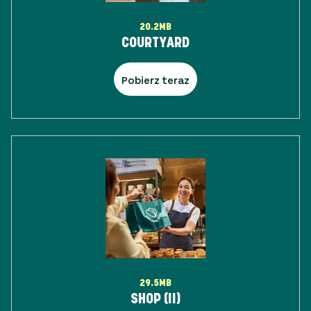
20.2MB
COURTYARD
Pobierz teraz
29.5MB
SHOP (II)