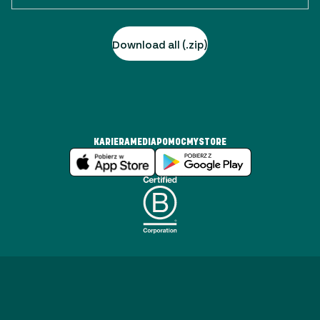
Download all (.zip)
KARIERA
MEDIA
POMOC
MYSTORE