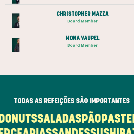
CHRISTOPHER MAZZA
Board Member
MONA VAUPEL
Board Member
TODAS AS REFEIÇÕES SÃO IMPORTANTES
OS
DONUTS
SALADAS
PÃO
PAS
CEARIAS
SANDES
SUSHI
BATI