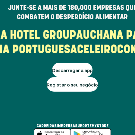
JUNTE-SE A MAIS DE
180,000
EMPRESAS QU
COMBATEM O DESPERDÍCIO ALIMENTAR
NA HOTEL GROUP
AUCHAN
A 
A PORTUGUESA
CELEIRO
CONT
Descarregar a app
Registar o seu negócio
CARREIRAS
IMPRENSA
SUPORTE
MYSTORE