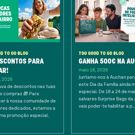
D TO GO BLOG
TOO GOOD TO GO BLOG
ESCONTOS PARA
GANHA 500€ NA AU
maio 18, 2026
AR!
Juntamo-nos à Auchan par
, 2026
este Dia da Família ainda 
va de descontos nas tuas
especial. De 18 a 24 de ma
s compras 🎁 Para
salvares Surprise Bags da
er à nossa comunidade de
vais poder-te habilitar a p..
dores dedicados, estamos a
uma promoção especial.