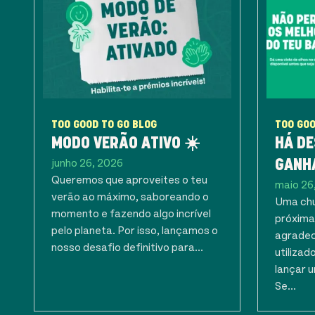
TOO GOOD TO GO BLOG
TOO GOO
MODO VERÃO ATIVO ☀️
HÁ D
junho 26, 2026
GANH
Queremos que aproveites o teu
maio 26
verão ao máximo, saboreando o
Uma chu
momento e fazendo algo incrível
próxima
pelo planeta. Por isso, lançamos o
agradec
nosso desafio definitivo para...
utiliza
lançar 
Se...