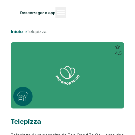
Descarregar a app
Início
Telepizza
4.5
Telepizza
Telepizza é um parceiro da Too Good To Go — uma das