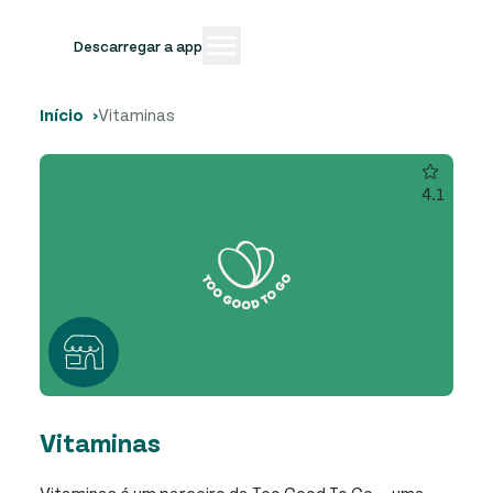
Descarregar a app
Início
Vitaminas
4.1
Vitaminas
Vitaminas é um parceiro da Too Good To Go — uma