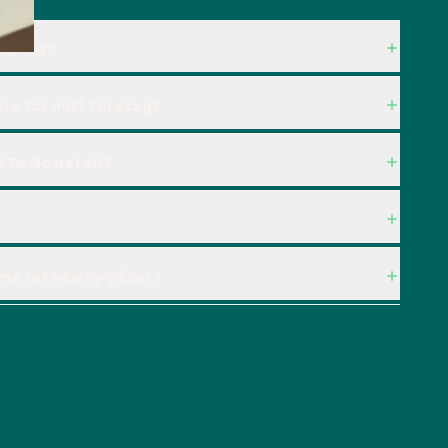
öretag?
te för mitt företag?
 To Go betalt?
gna takeaway-påsar?