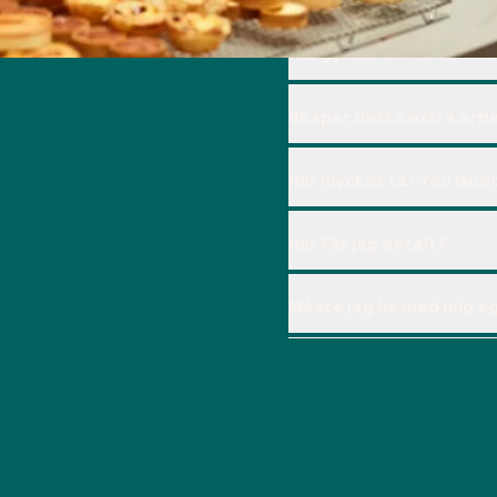
Hur gynnar detta mitt f
Skapar detta extra arbe
Hur mycket tar Too Good
Hur får jag betalt?
Måste jag ha med mig e