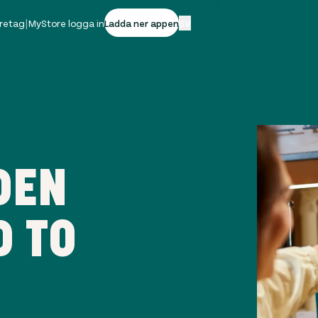
öretag
|
MyStore logga in
Ladda ner appen
SV
DEN
D TO