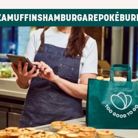
FINS
HAMBURGARE
POKÉ
BURRITOS
BRA ATT VETA
HUR MAN 
ÖVERSKOT
TO GO