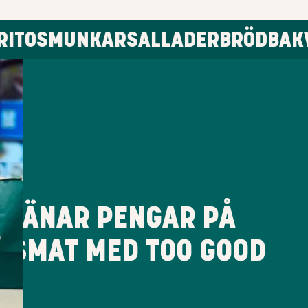
MUNKAR
SALLADER
BRÖD
BAKVERK
M
TJÄNAR PENGAR PÅ
TSMAT MED TOO GOOD