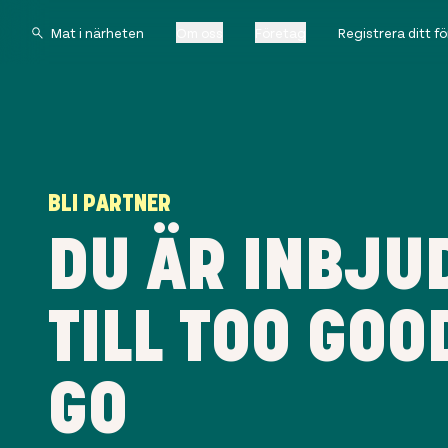
Om oss
Företag
Registrera ditt f
BLI PARTNER
DU ÄR INBJU
TILL TOO GOO
GO