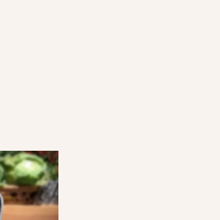
HUR ÖVERRASKNINGSKASSAR
FUNGERAR
STEG 3
 se din
Användarna kommer till din butik vid den
överenskomna upphämtningstiden, visar si
i appen och hämtar sina Överraskningskas