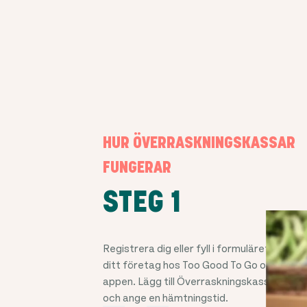
HUR ÖVERRASKNINGSKASSAR
FUNGERAR
STEG 1
Registrera dig eller fyll i formuläret för att
ditt företag hos Too Good To Go och kom 
appen. Lägg till Överraskningskassar, pris
och ange en hämtningstid.