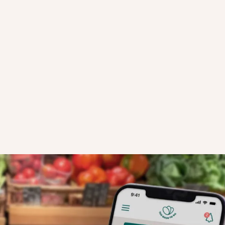
HUR ÖVERRASKNINGSKASSAR
FUNGERAR
STEG 2
 registrera
Lokala användare öppnar appen och kan nu
igång med
butiksprofil på kartan och reservera dina
uppgifter
Överraskningskassar för upphämtning.