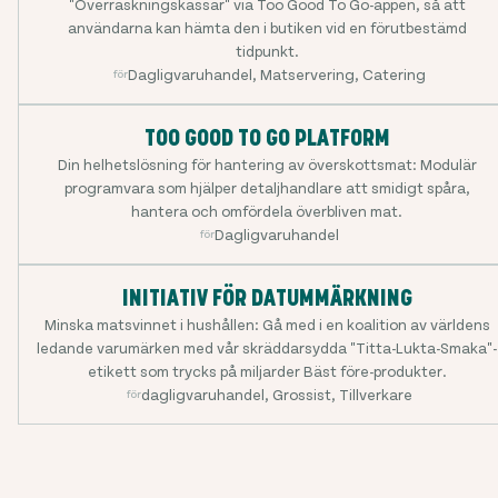
"Överraskningskassar" via Too Good To Go-appen, så att
användarna kan hämta den i butiken vid en förutbestämd
tidpunkt.
Dagligvaruhandel, Matservering, Catering
för
TOO GOOD TO GO PLATFORM
Din helhetslösning för hantering av överskottsmat: Modulär
programvara som hjälper detaljhandlare att smidigt spåra,
hantera och omfördela överbliven mat.
Dagligvaruhandel
för
INITIATIV FÖR DATUMMÄRKNING
Minska matsvinnet i hushållen: Gå med i en koalition av världens
ledande varumärken med vår skräddarsydda "Titta-Lukta-Smaka"-
etikett som trycks på miljarder Bäst före-produkter.
dagligvaruhandel, Grossist, Tillverkare
för