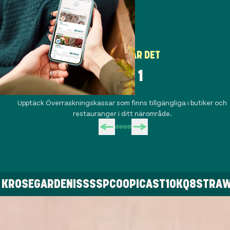
SÅ FUNGERAR DET
STEG 1
Upptäck Överraskningskassar som finns tillgängliga i butiker och
restauranger i ditt närområde.
LE K
ROSEGARDEN
ISS
SSP
COOP
ICA
ST1
OKQ8
STR