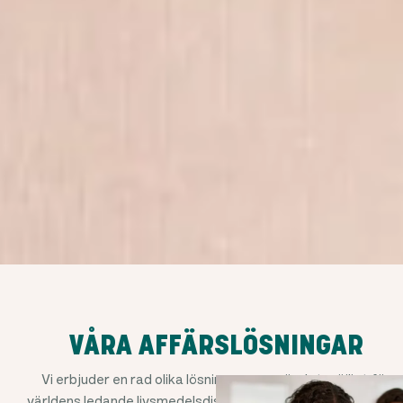
VÅRA AFFÄRSLÖSNINGAR
Vi erbjuder en rad olika lösningar som gör det möjligt för
världens ledande livsmedelsdistributörer att undvika att br