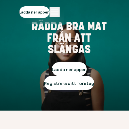
Ladda ner appen
RÄDDA BRA MAT
FRÅN ATT
SLÄNGAS
Ladda ner appen
Registrera ditt företag