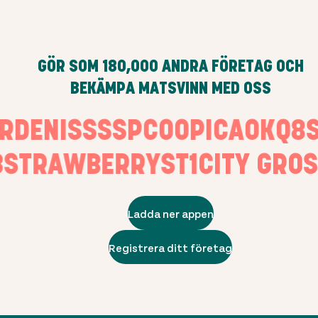
GÖR SOM
180,000
ANDRA FÖRETAG OCH
BEKÄMPA MATSVINN MED OSS
ARDEN
ISS
SSP
COOP
ICA
OKQ
STRAWBERRY
ST1
CITY GROSS
Ladda ner appen
Registrera ditt företag