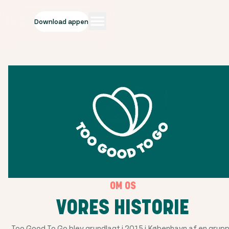
Download appen
OM OS
VORES HISTORIE
Too Good To Go blev grundlagt i 2015 i København af en grup