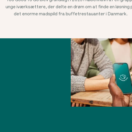
unge iværksættere, der delte en drøm om at finde en løsning 
det enorme madspild fra buffetrestauanter i Danmark.