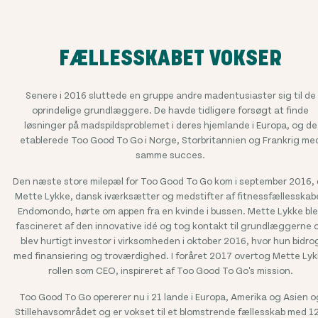
FÆLLESSKABET VOKSER
Senere i 2016 sluttede en gruppe andre madentusiaster sig til de
oprindelige grundlæggere. De havde tidligere forsøgt at finde
løsninger på madspildsproblemet i deres hjemlande i Europa, og de
etablerede Too Good To Go i Norge, Storbritannien og Frankrig me
samme succes.
Den næste store milepæl for Too Good To Go kom i september 2016,
Mette Lykke, dansk iværksætter og medstifter af fitnessfællesskab
Endomondo, hørte om appen fra en kvinde i bussen. Mette Lykke bl
fascineret af den innovative idé og tog kontakt til grundlæggerne 
blev hurtigt investor i virksomheden i oktober 2016, hvor hun bidro
med finansiering og troværdighed. I foråret 2017 overtog Mette Ly
rollen som CEO, inspireret af Too Good To Go's mission.
Too Good To Go opererer nu i
21
lande i Europa, Amerika og Asien o
Stillehavsområdet og er vokset til et blomstrende fællesskab med
1