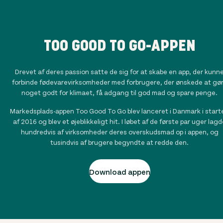
TOO GOOD TO GO-APPEN
Drevet af deres passion satte de sig for at skabe en app, der kunn
forbinde fødevarevirksomheder med forbrugere, der ønskede at gø
noget godt for klimaet, få adgang til god mad og spare penge.
Markedsplads-appen Too Good To Go blev lanceret i Danmark i start
af 2016 og blev et øjeblikkeligt hit. I løbet af de første par uger lag
hundredvis af virksomheder deres overskudsmad op i appen, og
tusindvis af brugere begyndte at redde den.
Download appen