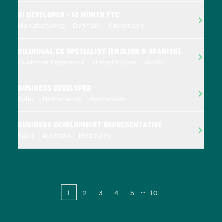
BI DEVELOPER - 12 MONTH FTC
Manufacturing
Denmark
København
BILINGUAL CX SPECIALIST (ENGLISH & SPANISH)
Customer Experience
United States
Austin
BUSINESS DEVELOPER
Sales
Netherlands
Amsterdam
BUSINESS DEVELOPMENT REPRESENTATIVE
Sales
Australia
Melbourne
1
2
3
4
5
10