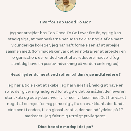
Hvorfor Too Good To Go?
Jeg har arbejdet hos Too Good To Go i over fire år, og jeg kan
J
stadig sige, at menneskerne her uden tvivl er nogle af de mest
vidunderlige kolleger, jeg har haft fornøjelsen af at arbejde
sammen med. Som madelsker var det en no-brainer at arbejde i en
organisation, der er dedikeret til at reducere madspild (og
samtidig have en positiv indvirkning på verden omkring os).
Hvad nyder du mest ved rollen på din rejse indtil videre?
Jeg har altid elsket at skabe. Jeg har været så heldig at have en
rolle, der giver mig mulighed for at gøre det på måder, der leverer i
stor skala og udtrykker, hvem vi er som virksomhed. Det har været
J
noget af en rejse for mig personligt, fra en praktikant, der fandt
sine ben i London, til en global kreativ, der har indflydelse på 17
markeder - jeg føler mig utroligt privilegeret.
Dine bedste madspildstips?