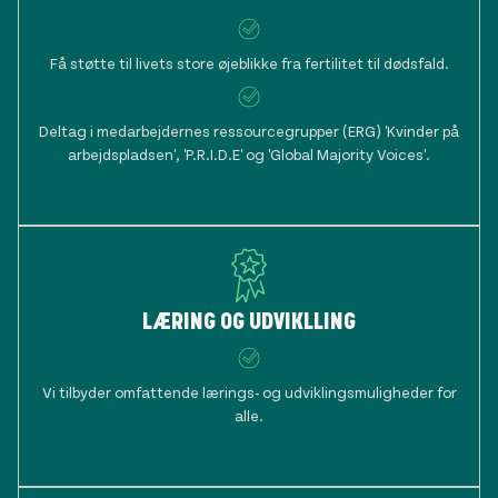
Få støtte til livets store øjeblikke fra fertilitet til dødsfald.
Deltag i medarbejdernes ressourcegrupper (ERG) 'Kvinder på
arbejdspladsen', 'P.R.I.D.E' og 'Global Majority Voices'.
LÆRING OG UDVIKLLING
Vi tilbyder omfattende lærings- og udviklingsmuligheder for
alle.