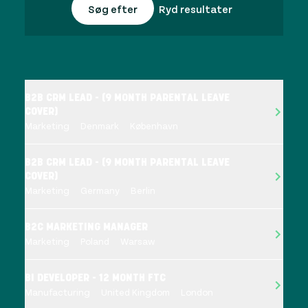
Søg efter
Ryd resultater
B2B CRM LEAD - (9 MONTH PARENTAL LEAVE
COVER)
Marketing
Denmark
København
B2B CRM LEAD - (9 MONTH PARENTAL LEAVE
COVER)
Marketing
Germany
Berlin
B2C MARKETING MANAGER
Marketing
Poland
Warsaw
BI DEVELOPER - 12 MONTH FTC
Manufacturing
United Kingdom
London