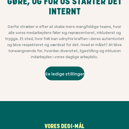
GØRE, OG FOR OS STARTER DET
INTERNT
Derfor stræber vi efter at skabe mere mangfoldige teams, hvor
alle vores medarbejdere føler sig repræsenteret, inkluderet og
trygge. Et sted, hvor folk kan udnytte kraften i deres autenticitet
og blive respekteret og værdsat for det. Hvad er målet? At blive
toneangivende for, hvordan diversitet, ligestilling og inklusion
indarbejdes i vores daglige arbejdsliv.
Se ledige stillinger
VORES DE&I-MÅL