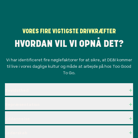
VORES FIRE VIGTIGSTE DRIVKRÆFTER
HVORDAN VIL VI OPNÅ DET?
Vi har identificeret fire nøglefaktorer for at sikre, at DE&I kommer
til live i vores daglige kultur og måde at arbejde på hos Too Good
To Go.
Bevidsthed
Repræsentation
Uddannelse
Lederskab