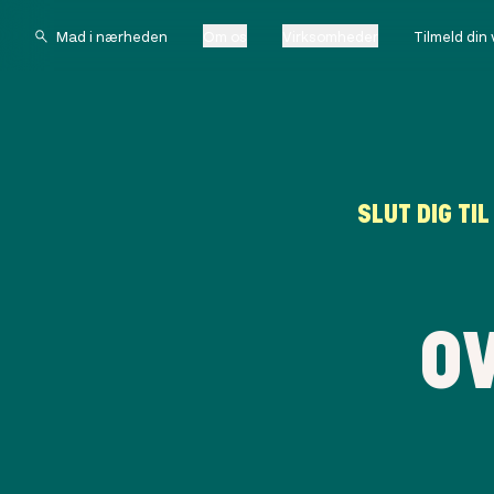
Om os
Virksomheder
Tilmeld din
SLUT DIG TI
O