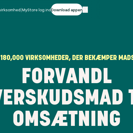
 virksomhed
|
MyStore log ind
Download appen
DA
L
180,000
VIRKSOMHEDER, DER BEKÆMPER MADS
FORVANDL
VERSKUDSMAD T
OMSÆTNING