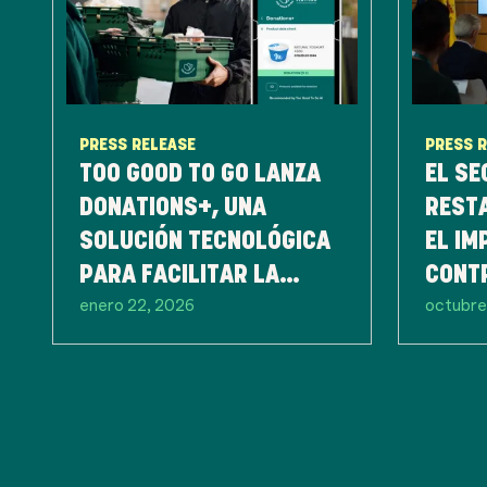
PRESS RELEASE
PRESS 
TOO GOOD TO GO LANZA
EL SE
DONATIONS+, UNA
REST
SOLUCIÓN TECNOLÓGICA
EL IM
PARA FACILITAR LA
CONTR
enero 22, 2026
octubre
DONACIÓN DE COMIDA
ALIME
ENTRE EL SECTOR RETAIL
PRIM
Y ASOCIACIONES, Y
REDUCIR EL DESPERDICIO
DE ALIMENTOS