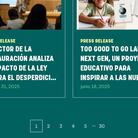
RELEASE
PRESS RELEASE
CTOR DE LA
TOO GOOD TO GO L
AURACIÓN ANALIZA
NEXT GEN, UN PRO
PACTO DE LA LEY
EDUCATIVO PARA
A EL DESPERDICIO
INSPIRAR A LAS NU
 31, 2025
junio 18, 2025
NTARIO TRAS SUS
GENERACIONES EN 
EROS 6 MESES
LUCHA CONTRA EL
DESPERDICIO DE
ALIMENTOS
1
2
3
4
5
30