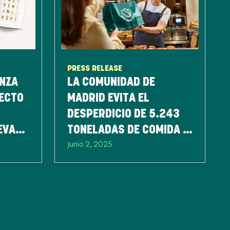
PRESS RELEASE
ANZA
LA COMUNIDAD DE
YECTO
MADRID EVITA EL
DESPERDICIO DE 5.243
EVAS
TONELADAS DE COMIDA Y
junio 2, 2025
LA
LA EMISIÓN DE MÁS DE
14.158.000 KILOS DE
CO2E A TRAVÉS DE LA
APP TOO GOOD TO GO