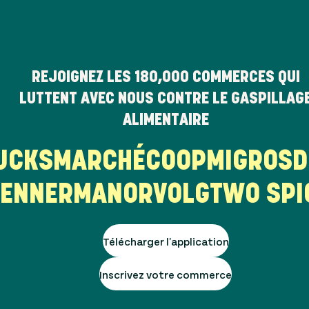
REJOIGNEZ LES
180,000
COMMERCES QUI
LUTTENT AVEC NOUS CONTRE LE GASPILLAG
ALIMENTAIRE
BUCKS
MARCHÉ
COOP
MIGRO
NNER
MANOR
VOLG
TWO SPIC
Télécharger l'application
Inscrivez votre commerce