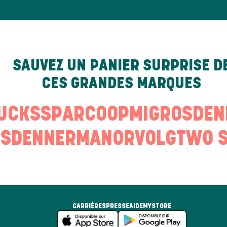
SAUVEZ UN PANIER SURPRISE D
CES GRANDES MARQUES
UCKS
SPAR
COOP
MIGROS
DE
S
DENNER
MANOR
VOLG
TWO S
CARRIÈRES
PRESSE
AIDE
MYSTORE