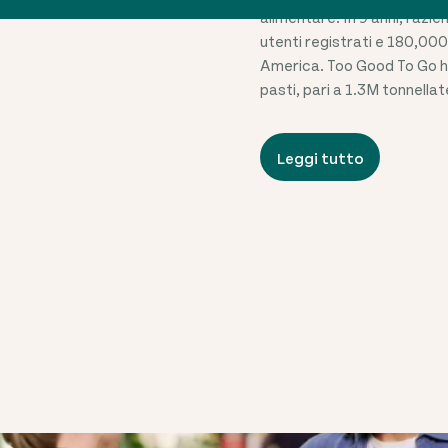
alimentare. In 9 anni, l'azi
utenti registrati e
180,000
America. Too Good To Go ha
pasti, pari a
1.3
M tonnellat
Leggi tutto