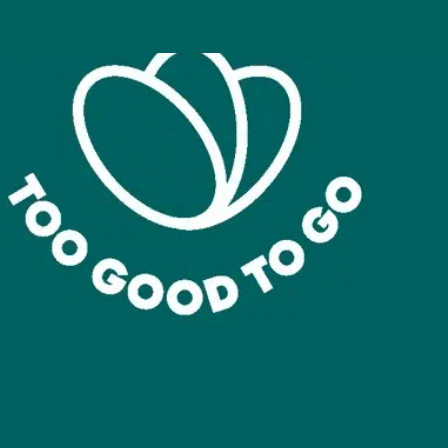
SCOPRI
LA NOSTRA
Too Good To Go è stata fo