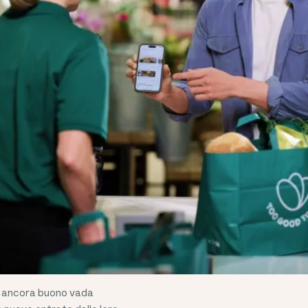
I
e, le aziende e il pianeta.
ibo ancora buono vada