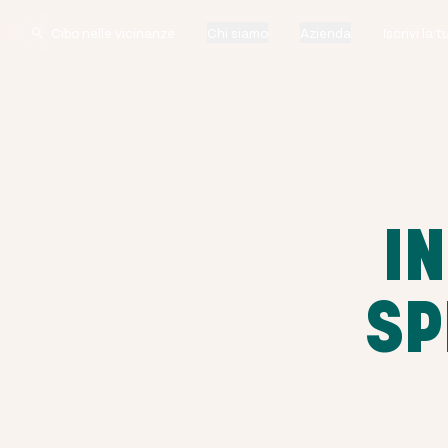
Chi siamo
Azienda
Iscrivi la 
I
SP