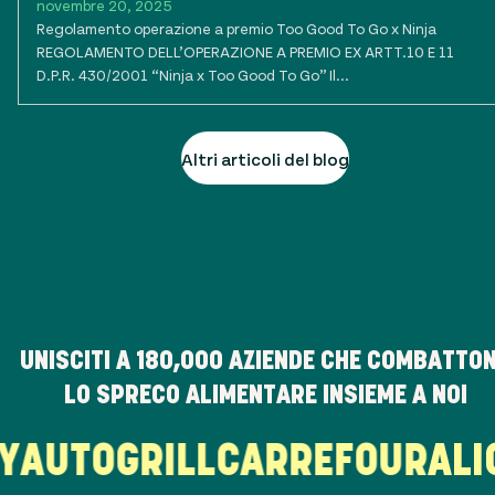
novembre 20, 2025
Regolamento operazione a premio Too Good To Go x Ninja
REGOLAMENTO DELL’OPERAZIONE A PREMIO EX ARTT.10 E 11
D.P.R. 430/2001 “Ninja x Too Good To Go” Il...
Altri articoli del blog
UNISCITI A
180,000
AZIENDE CHE COMBATTO
LO SPRECO ALIMENTARE INSIEME A NOI
LY
AUTOGRILL
CARREFOUR
AL