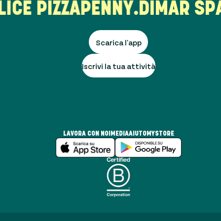
ICE PIZZA
PENNY.
DIMAR SPA
Scarica l'app
Iscrivi la tua attività
LAVORA CON NOI
MEDIA
AIUTO
MYSTORE