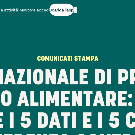
tua attività
|
MyStore accedi
Scarica l'app
IT
COMUNICATI STAMPA
NAZIONALE DI P
O ALIMENTARE:
I 5 DATI E I 5