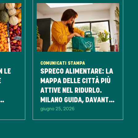
COMUNICATI STAMPA
N LE
SPRECO ALIMENTARE: LA
E
MAPPA DELLE CITTÀ PIÙ
ATTIVE NEL RIDURLO.
MILANO GUIDA, DAVANTI
giugno 25, 2026
A ROMA E FIRENZE.
EMILIA ROMAGNA TRA LE
REGIONI PIÙ VIRTUOSE