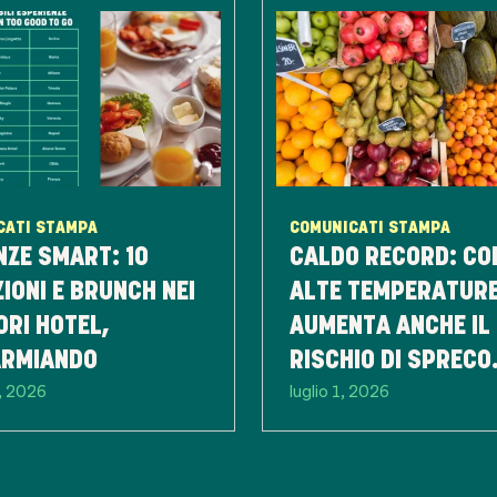
CATI STAMPA
COMUNICATI STAMPA
ZE SMART: 10
CALDO RECORD: CO
IONI E BRUNCH NEI
ALTE TEMPERATUR
ORI HOTEL,
AUMENTA ANCHE IL
ARMIANDO
RISCHIO DI SPRECO
1, 2026
luglio 1, 2026
ALIMENTARE