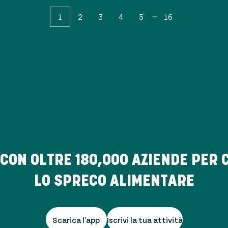
1
2
3
4
5
16
 CON OLTRE
180,000
AZIENDE PER 
LO SPRECO ALIMENTARE
Scarica l'app
Iscrivi la tua attività