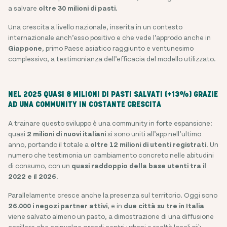
a salvare
oltre 30 milioni di pasti.
Una crescita a livello nazionale, inserita in un contesto
internazionale anch’esso positivo e che vede l’approdo anche in
Giappone
, primo Paese asiatico raggiunto e ventunesimo
complessivo, a testimonianza dell’efficacia del modello utilizzato.
NEL 2025 QUASI 8 MILIONI DI PASTI SALVATI (+13%) GRAZIE
AD UNA COMMUNITY IN COSTANTE CRESCITA
A trainare questo sviluppo è una community in forte espansione:
quasi
2 milioni di nuovi italiani
si sono uniti all’app nell’ultimo
anno, portando il totale a
oltre 12 milioni di utenti registrati
. Un
numero che testimonia un cambiamento concreto nelle abitudini
di consumo, con un
quasi raddoppio della base utenti tra il
2022 e il 2026
.
Parallelamente cresce anche la presenza sul territorio. Oggi sono
26.000 i negozi partner attivi
, e in
due città su tre in Italia
viene salvato almeno un pasto, a dimostrazione di una diffusione
capillare che coinvolge grandi centri urbani e realtà locali più