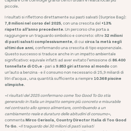
piccole.
I risultati si riflettono direttamente sui pasti salvati (Surprise Bag):
7,8 milioni nel corso del 2025
, con una crescita del
+13%
rispetto all’anno precedente.
Un percorso che porta a
raggiungere un traguardo simbolico e concreto: oltre
32 milioni
di pasti salvati complessivamente
, di cui
circa la metà negli
ultimi due anni
, confermando una crescita di tipo esponenziale.
Questo successo si traduce anche in un impatto ambientale
significativo:
equivale infatti ad aver evitato l’emissione di
86.400
tonnellate di CO₂e
- pari a
9.853 giri attorno al mondo
con
un’auto a benzina - e il consumo non necessario di 25,9 miliardi di
litri d’acqua , una quantità sufficiente a riempire
10.368 piscine
olimpiche
.
«I risultati del 2025 confermano come Too Good To Go stia
generando in Italia un impatto sempre più concreto e misurabile
nel contrasto allo spreco alimentare, contribuendo a un
cambiamento reale e duraturo delle abitudini di consumo»
,
commenta
Mirco Cerisola, Country Director Italia di Too Good
To Go
.
«Il traguardo dei 30 milioni di pasti salvati