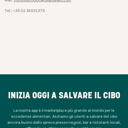
Tel.: +39 02 36531375
INIZIA OGGI A SALVARE IL CIBO
La nostra app è il marketplace più grande al mondo per le
eccedenze alimentari. Aiutiamo gli utenti a salvare del cibo
ancora buono dallo spreco presso negozi, bar e ristoranti locali,