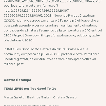
yoepbekgh_wwf_uk__driven_to_waste___the_global_impact_of_f
ood_loss_and_waste_on_farms.pdf?
_ga=2.237292164.568304246.1682929097-
733660898.1682929096), 2021). Secondo Project Drawdown
(2020), ridurre lo spreco alimentare è l’azione più efficace che si
possa intraprendere per contrastare il cambiamento climatico,
contribuendo a limitare l’aumento della temperatura a 2˚C entro il
2100 (Project Drawdown (https://drawdown.org/solutions/table-
of-solutions), 2020).
In Italia Too Good To Go è attiva dal 2019. Grazie alla sua
community composta da più di 26.000 partner e oltre 12 milioni di
utenti registrati, ha contribuito a salvare dallo spreco oltre 30
milioni di pasti.
Contatti stampa
TEAM LEWIS per Too Good To Go
Marta Galletti | Beatrice Garbin | Cristina Grasso
Mail:
toogoodtogoit@teamlewis.com