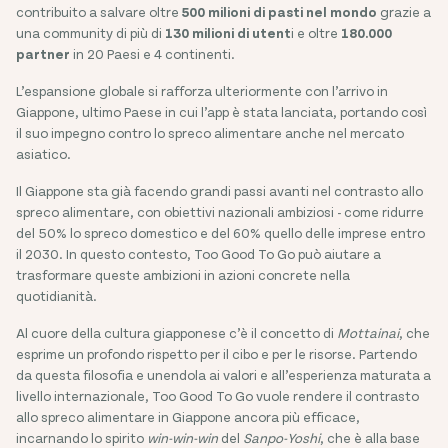
contribuito a salvare oltre
500 milioni di pasti nel mondo
grazie a
una community di più di
130 milioni di utent
i e oltre
180.000
partner
in 20 Paesi e 4 continenti.
L’espansione globale si rafforza ulteriormente con l’arrivo in
Giappone, ultimo Paese in cui l’app è stata lanciata, portando così
il suo impegno contro lo spreco alimentare anche nel mercato
asiatico.
Il Giappone sta già facendo grandi passi avanti nel contrasto allo
spreco alimentare, con obiettivi nazionali ambiziosi - come ridurre
del 50% lo spreco domestico e del 60% quello delle imprese entro
il 2030. In questo contesto, Too Good To Go può aiutare a
trasformare queste ambizioni in azioni concrete nella
quotidianità.
Al cuore della cultura giapponese c’è il concetto di
Mottainai
, che
esprime un profondo rispetto per il cibo e per le risorse. Partendo
da questa filosofia e unendola ai valori e all’esperienza maturata a
livello internazionale, Too Good To Go vuole rendere il contrasto
allo spreco alimentare in Giappone ancora più efficace,
incarnando lo spirito
win-win-win
del
Sanpo-Yoshi
, che è alla base