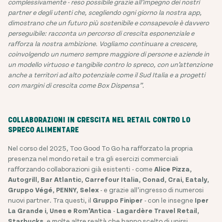
complessivamente - reso possibile grazie all’impegno dei nostri
partner e degli utenti che, scegliendo ogni giorno la nostra app,
dimostrano che un futuro più sostenibile e consapevole è davvero
perseguibile: racconta un percorso di crescita esponenziale e
rafforza la nostra ambizione. Vogliamo continuare a crescere,
coinvolgendo un numero sempre maggiore di persone e aziende in
un modello virtuoso e tangibile contro lo spreco, con un’attenzione
anche a territori ad alto potenziale come il Sud Italia e a progetti
con margini di crescita come Box Dispensa”.
COLLABORAZIONI IN CRESCITA NEL RETAIL CONTRO LO
SPRECO ALIMENTARE
Nel corso del 2025, Too Good To Go ha rafforzato la propria
presenza nel mondo retail e tra gli esercizi commerciali
rafforzando collaborazioni già esistenti - come
Alice Pizza,
Autogrill, Bar Atlantic, Carrefour Italia, Conad, Crai, Eataly,
Gruppo Végé, PENNY, Selex
- e grazie all’ingresso di numerosi
nuovi partner. Tra questi, il
Gruppo Finiper
- con le insegne
Iper
La Grande i, Unes e Rom’Antica
-
Lagardère Travel Retail,
Starbucks
,
e molte altre realtà che hanno scelto di unirsi