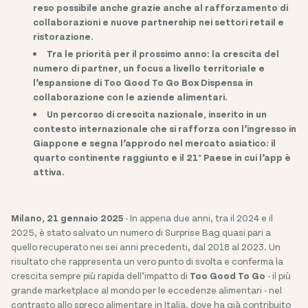
reso possibile anche grazie anche al rafforzamento di
collaborazioni e nuove partnership nei settori retail e
ristorazione.
Tra le priorità per il prossimo anno: la crescita del
numero di partner, un focus a livello territoriale e
l’espansione di Too Good To Go Box Dispensa in
collaborazione con le aziende alimentari.
Un percorso di crescita nazionale, inserito in un
contesto internazionale che si rafforza con l’ingresso in
Giappone e segna l’approdo nel mercato asiatico: il
quarto continente raggiunto e il 21° Paese in cui l’app è
attiva.
Milano, 21 gennaio 2025
- In appena due anni, tra il 2024 e il
2025, è stato salvato un numero di Surprise Bag quasi pari a
quello recuperato nei sei anni precedenti, dal 2018 al 2023. Un
risultato che rappresenta un vero punto di svolta e conferma la
crescita sempre più rapida dell’impatto di
Too Good To Go
- il più
grande marketplace al mondo per le eccedenze alimentari - nel
contrasto allo spreco alimentare in Italia, dove ha già contribuito