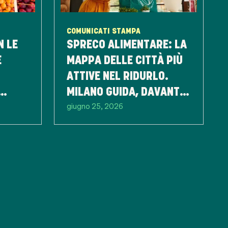
COMUNICATI STAMPA
N LE
SPRECO ALIMENTARE: LA
E
MAPPA DELLE CITTÀ PIÙ
ATTIVE NEL RIDURLO.
MILANO GUIDA, DAVANTI
giugno 25, 2026
A ROMA E FIRENZE.
EMILIA ROMAGNA TRA LE
REGIONI PIÙ VIRTUOSE