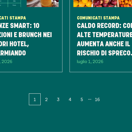
CATI STAMPA
COMUNICATI STAMPA
ZE SMART: 10
CALDO RECORD: CO
IONI E BRUNCH NEI
ALTE TEMPERATUR
ORI HOTEL,
AUMENTA ANCHE IL
ARMIANDO
RISCHIO DI SPRECO
1, 2026
luglio 1, 2026
ALIMENTARE
1
2
3
4
5
16