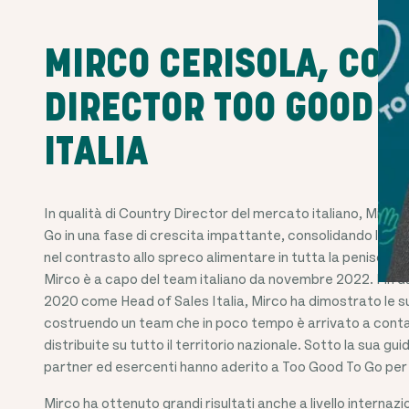
MIRCO CERISOLA, CO
DIRECTOR TOO GOOD T
ITALIA
In qualità di Country Director del mercato italiano, Mirc
Go in una fase di crescita impattante, consolidando l'az
nel contrasto allo spreco alimentare in tutta la penisola it
Mirco è a capo del team italiano da novembre 2022. Fin dag
2020 come Head of Sales Italia, Mirco ha dimostrato le s
costruendo un team che in poco tempo è arrivato a conta
distribuite su tutto il territorio nazionale. Sotto la sua gu
partner ed esercenti hanno aderito a Too Good To Go per s
Mirco ha ottenuto grandi risultati anche a livello interna