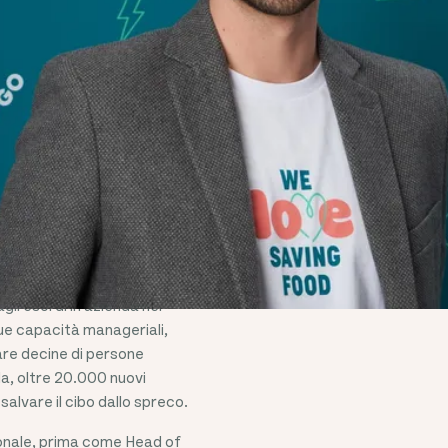
UNTRY
O GO
o sta guidando Too Good To
ienda come attore chiave
aliana.
li esordi in azienda nel
ue capacità manageriali,
re decine di persone
ida, oltre 20.000 nuovi
alvare il cibo dallo spreco.
zionale, prima come Head of