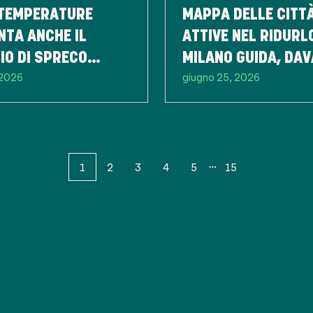
 TEMPERATURE
MAPPA DELLE CITTÀ
TA ANCHE IL
ATTIVE NEL RIDURL
IO DI SPRECO
MILANO GUIDA, DAV
, 2026
giugno 25, 2026
ENTARE
A ROMA E FIRENZE.
EMILIA ROMAGNA T
REGIONI PIÙ VIRTU
1
2
3
4
5
15