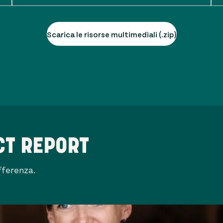
Scarica le risorse multimediali (.zip)
CT REPORT
fferenza.