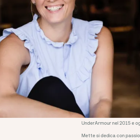
METTE LYK
Mette è a capo di un team 
responsabilizzare le person
Prima di entrare a far par
Endomondo, una community p
UnderArmour nel 2015 e oggi 
Mette si dedica con passio