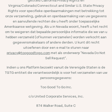
getiteld California Privacy Rights en
Virginia/Colorado/Connecticut and Similar U.S. State Privacy
Rights voor specifieke openbaarmakingen met betrekking tot
onze verzameling, gebruik en openbaarmaking van uw gegevens
en aanvullende rechten die u heeft onder toepasselijke
Amerikaanse wetgeving. Als u in Nevada woont, heeft u het recht
om te weigeren dat bepaalde persoonlijke informatie die we van u
hebben verzameld (of kunnen verzamelen) worden verkocht aan
gegevensmakelaars of andere derden. U kunt dit recht
uitoefenen door een e-mail te sturen naar
privacy@toogoodtogo.com
met als onderwerp "Nevada Do Not
Sell Request".
Indien u ons Platform bezoekt vanuit de Verenigde Staten is de
TGTG-entiteit die verantwoordelijk is voor het verzamelen van uw
persoonsgegevens:
Too Good To Go Inc.
c/o United Corporate Services, Inc.
874 Walker Road, Suite C