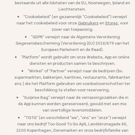
bestaande uit alle lidstaten van de EU, Noorwegen, IJsland en
Liechtenstein.
"Cookiebeleid" (en gezamenlijk "Cookiebeleid") verwijst
naar het cookiebeleid voor onze
Gebruikers
en
Stores
, voor
zover van toepassing.
"GDPR" verwijst naar de Algemene Verordening
Gegevensbescherming (Verordening (EU) 2016/679 van het
Europees Parlement en de Raad).
"Platform" wordt gebruikt om onze Website, App en online
diensten en producten samen te beschrijven.
"Winkel" of "Partner" verwijst naar de bedrijven (bv.
supermarkten, bakkerijen, kantines, restaurants, fabrikanten
enz.) die het Platform gebruiken om voedseloverschotten ter
beschikking te stellen voor reservering.
"Surprise Bag" verwijst naar de verrassingszakken die in
de App kunnen worden gereserveerd, gevuld met een mix
van overtollige levensmiddelen.
"TGTG" (en verschillend "we", "ons" en "onze") verwijst
naar ons bedrijf Too Good To Go ApS, Landskronagade 66,
2100 Kopenhagen, Denemarken en onze bedrijfsfamilie van