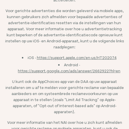
Voor gerichte advertenties die worden geleverd via mobiele apps,
kunnen gebruikers zich afmelden voor bepaalde advertenties of
advertentie-identificaties resetten via de instellingen van hun
apparaat. Voor meer informatie over hoe u advertentietracking
kunt beperken of de advertentie-identificatiecode opnieuw kunt
instellen op uw iOS- en Android-apparaat, kunt u de volgende links
raadplegen:
iOS -
https://support.apple.com/en-us/HT202074
Android -
https://support.google.com/ads/answer/2662922?hl=en
Legal
Privacy Policy
U kunt ook de AppChoices-app van de DAA op uw apparaat
Cookie Policy
installeren om u af te melden voor gerichte reclame van bepaalde
Terms & Conditions
Contacteer ons
aanbieders en om systeembrede reclamevoorkeuren op uw
DSA verklaring
apparaat in te stellen (zoals "Limit Ad Tracking" op Apple-
Food Waste Sources
Status
apparaten, of "Opt-out of Interest-based ads" op Android-
Copyright © Too Good To Go ApS. All Rights Reserved.
apparaten).
Voor meer informatie van het NAI over hoe u zich kunt afmelden
voor gerichte reclame op mobiele apparaten, kunt u ook de