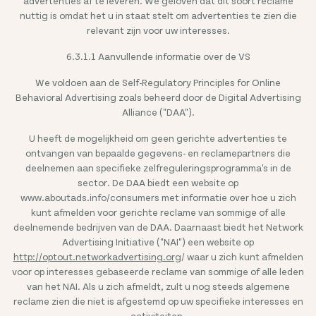
advertenties af te leveren. We geloven dat dit soort reclame
nuttig is omdat het u in staat stelt om advertenties te zien die
relevant zijn voor uw interesses.
6.3.1.1 Aanvullende informatie over de VS
We voldoen aan de Self-Regulatory Principles for Online
Behavioral Advertising zoals beheerd door de Digital Advertising
Alliance ("DAA").
U heeft de mogelijkheid om geen gerichte advertenties te
ontvangen van bepaalde gegevens- en reclamepartners die
deelnemen aan specifieke zelfreguleringsprogramma's in de
sector. De DAA biedt een website op
www.aboutads.info/consumers met informatie over hoe u zich
kunt afmelden voor gerichte reclame van sommige of alle
deelnemende bedrijven van de DAA. Daarnaast biedt het Network
Advertising Initiative ("NAI") een website op
http://optout.networkadvertising.org
/ waar u zich kunt afmelden
voor op interesses gebaseerde reclame van sommige of alle leden
van het NAI. Als u zich afmeldt, zult u nog steeds algemene
reclame zien die niet is afgestemd op uw specifieke interesses en
activiteiten.