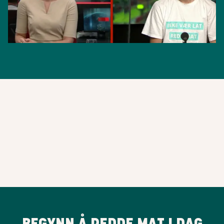
BEGYNN Å REDDE MAT I DAG