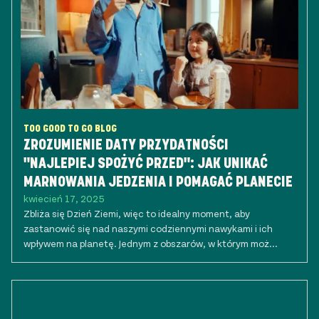
TOO GOOD TO GO BLOG
ZROZUMIENIE DATY PRZYDATNOŚCI
"NAJLEPIEJ SPOŻYĆ PRZED": JAK UNIKAĆ
MARNOWANIA JEDZENIA I POMAGAĆ PLANECIE
kwiecień 17, 2025
Zbliża się Dzień Ziemi, więc to idealny moment, aby
zastanowić się nad naszymi codziennymi nawykami i ich
wpływem na planetę. Jednym z obszarów, w którym moż...