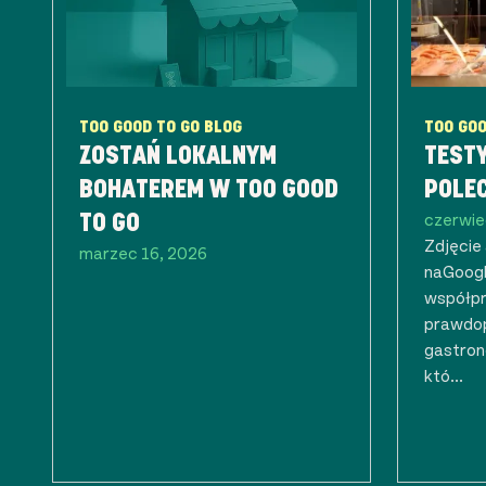
TOO GOOD TO GO BLOG
TOO GOO
ZOSTAŃ LOKALNYM
TEST
BOHATEREM W TOO GOOD
POLE
czerwie
TO GO
Zdjęcie
marzec 16, 2026
naGoogl
współpr
prawdop
gastron
któ...