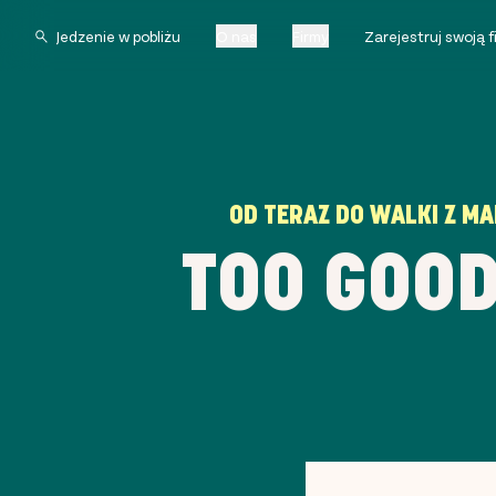
O nas
Firmy
Zarejestruj swoją 
OD TERAZ DO WALKI Z MA
TOO GOOD