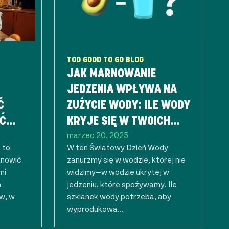
TOO GOOD TO GO BLOG
JAK MARNOWANIE
JEDZENIA WPŁYWA NA
Ć
ZUŻYCIE WODY: ILE WODY
AĆ
KRYJE SIĘ W TWOICH
marzec 20, 2025
NIA I
ULUBIONYCH
 to
W ten Światowy Dzień Wody
E
PRODUKTACH?
anowić
zanurzmy się w wodzie, której nie
mi
widzimy—w wodzie ukrytej w
a
jedzeniu, które spożywamy. Ile
w, w
szklanek wody potrzeba, aby
wyprodukowa...