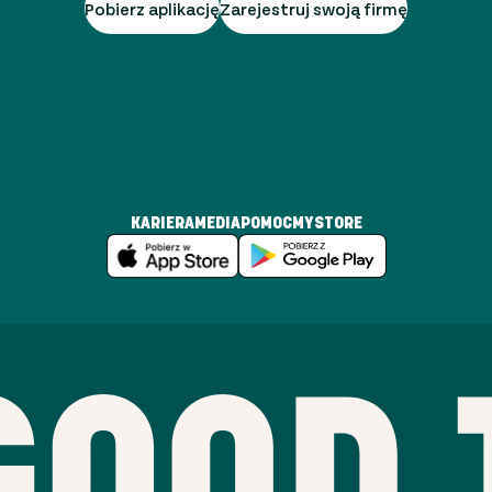
Pobierz aplikację
Zarejestruj swoją firmę
KARIERA
MEDIA
POMOC
MYSTORE