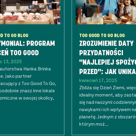
D TO GO BLOG
TOO GOOD TO GO BLOG
YMONIAL: PROGRAM
ZROZUMIENIE DATY
CEŃ TOO GOOD
PRZYDATNOŚCI
c 13, 2025
"NAJLEPIEJ SPOŻY
 autorstwa Hanka Brinka
PRZED": JAK UNIK
e. Jako partner
kwiecień 17, 2025
MARNOWANIA JEDZE
acujący z Too Good To Go,
Zbliża się Dzień Ziemi, więc
odobnie znasz inne lokale
POMAGAĆ PLANECI
idealny moment, aby zast
omiczne w swojej okolicy,
się nad naszymi codzienny
nawykami i ich wpływem n
planetę. Jednym z obszaró
którym moż...