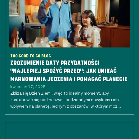
TOO GOOD TO GO BLOG
ZROZUMIENIE DATY PRZYDATNOŚCI
"NAJLEPIEJ SPOŻYĆ PRZED": JAK UNIKAĆ
MARNOWANIA JEDZENIA I POMAGAĆ PLANECIE
kwiecień 17, 2025
Zbliża się Dzień Ziemi, więc to idealny moment, aby
zastanowić się nad naszymi codziennymi nawykami i ich
wpływem na planetę. Jednym z obszarów, w którym moż...