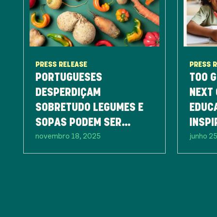
PRESS RELEASE
PRESS 
PORTUGUESES
TOO G
DESPERDIÇAM
NEXT 
SOBRETUDO LEGUMES E
EDUC
SOPAS PODEM SER
INSPI
novembro 18, 2025
junho 2
PARTE DA SOLUÇÃO
GERA
CONTR
ALIM