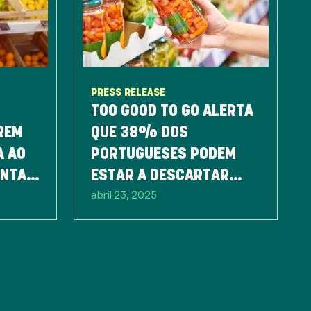
PRESS RELEASE
TOO GOOD TO GO ALERTA
REM
QUE 38% DOS
A AO
PORTUGUESES PODEM
ENTAR
ESTAR A DESCARTAR
abril 23, 2025
ALIMENTOS EM BOM
ESTADO