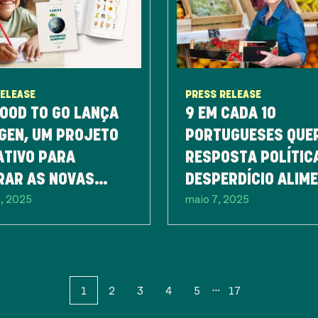
RELEASE
PRESS RELEASE
OOD TO GO LANÇA
9 EM CADA 10
GEN, UM PROJETO
PORTUGUESES QUE
ATIVO PARA
RESPOSTA POLÍTIC
RAR AS NOVAS
DESPERDÍCIO ALIM
5, 2025
maio 7, 2025
ÇÕES NA LUTA
JÁ NA PRÓXIMA
A O DESPERDÍCIO
LEGISLATURA
ENTAR
1
2
3
4
5
17