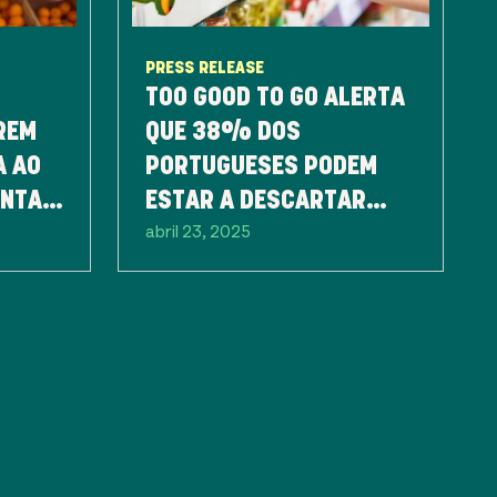
PRESS RELEASE
TOO GOOD TO GO ALERTA
REM
QUE 38% DOS
A AO
PORTUGUESES PODEM
ENTAR
ESTAR A DESCARTAR
abril 23, 2025
ALIMENTOS EM BOM
ESTADO