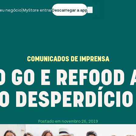
seu negócio
|
MyStore entrar
Descarregar a app
PT
COMUNICADOS DE IMPRENSA
O GO E REFOOD 
O DESPERDÍCIO
Postado em novembro 26, 2019