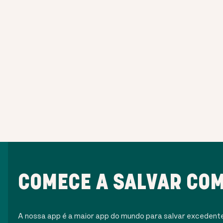
COMECE A SALVAR COM
A nossa app é a maior app do mundo para salvar excedent