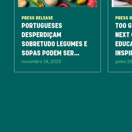
PRESS RELEASE
PRESS 
PORTUGUESES
TOO G
DESPERDIÇAM
NEXT 
SOBRETUDO LEGUMES E
EDUC
SOPAS PODEM SER
INSPI
novembro 18, 2025
junho 2
PARTE DA SOLUÇÃO
GERA
CONTR
ALIM