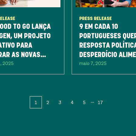
RELEASE
PRESS RELEASE
OOD TO GO LANÇA
9 EM CADA 10
GEN, UM PROJETO
PORTUGUESES QUE
ATIVO PARA
RESPOSTA POLÍTIC
RAR AS NOVAS
DESPERDÍCIO ALIM
5, 2025
maio 7, 2025
ÇÕES NA LUTA
JÁ NA PRÓXIMA
A O DESPERDÍCIO
LEGISLATURA
ENTAR
1
2
3
4
5
17