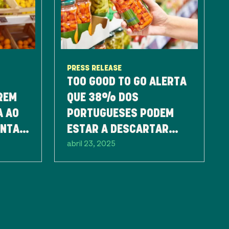
PRESS RELEASE
TOO GOOD TO GO ALERTA
REM
QUE 38% DOS
A AO
PORTUGUESES PODEM
ENTAR
ESTAR A DESCARTAR
abril 23, 2025
ALIMENTOS EM BOM
ESTADO