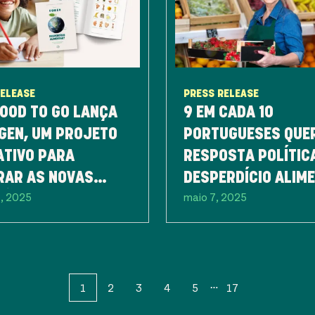
RELEASE
PRESS RELEASE
OOD TO GO LANÇA
9 EM CADA 10
GEN, UM PROJETO
PORTUGUESES QUE
ATIVO PARA
RESPOSTA POLÍTIC
RAR AS NOVAS
DESPERDÍCIO ALIM
5, 2025
maio 7, 2025
ÇÕES NA LUTA
JÁ NA PRÓXIMA
A O DESPERDÍCIO
LEGISLATURA
ENTAR
1
2
3
4
5
17