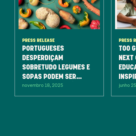
PRESS RELEASE
PRESS 
PORTUGUESES
TOO G
DESPERDIÇAM
NEXT 
SOBRETUDO LEGUMES E
EDUC
SOPAS PODEM SER
INSPI
novembro 18, 2025
junho 2
PARTE DA SOLUÇÃO
GERA
CONTR
ALIM