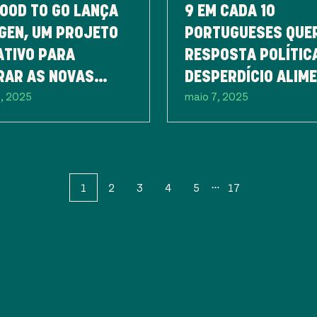
OOD TO GO LANÇA
9 EM CADA 10
GEN, UM PROJETO
PORTUGUESES QUE
ATIVO PARA
RESPOSTA POLÍTIC
RAR AS NOVAS
DESPERDÍCIO ALIM
5, 2025
maio 7, 2025
ÇÕES NA LUTA
JÁ NA PRÓXIMA
A O DESPERDÍCIO
LEGISLATURA
ENTAR
1
2
3
4
5
17