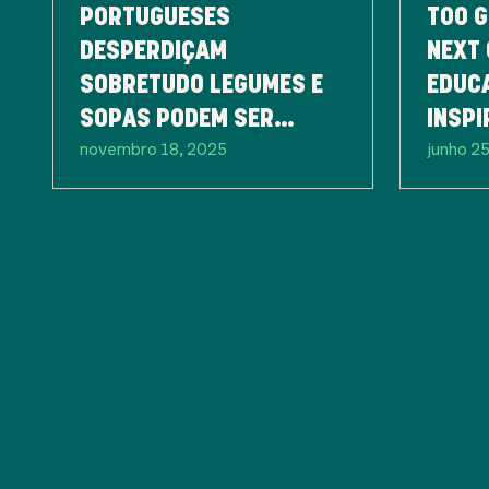
PORTUGUESES
TOO G
DESPERDIÇAM
NEXT 
SOBRETUDO LEGUMES E
EDUC
SOPAS PODEM SER
INSPI
novembro 18, 2025
junho 2
PARTE DA SOLUÇÃO
GERA
CONTR
ALIM