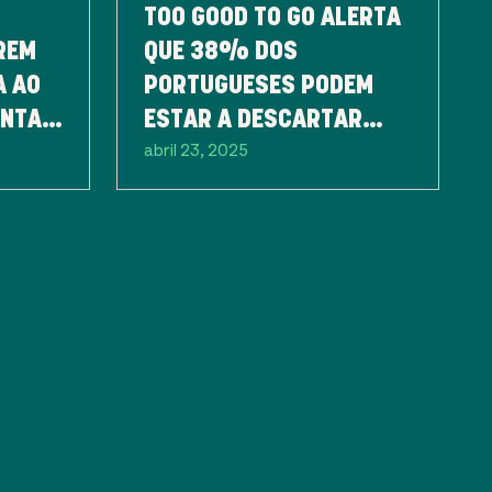
TOO GOOD TO GO ALERTA
REM
QUE 38% DOS
A AO
PORTUGUESES PODEM
ENTAR
ESTAR A DESCARTAR
abril 23, 2025
ALIMENTOS EM BOM
ESTADO