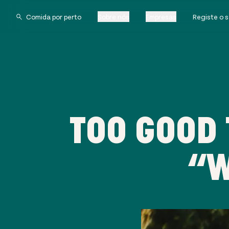
Sobre nós
Empresas
Registe o 
TOO GOOD 
“W