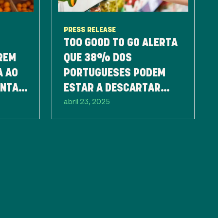
PRESS RELEASE
TOO GOOD TO GO ALERTA
REM
QUE 38% DOS
A AO
PORTUGUESES PODEM
ENTAR
ESTAR A DESCARTAR
abril 23, 2025
ALIMENTOS EM BOM
ESTADO