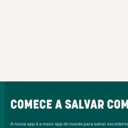
COMECE A SALVAR COM
A nossa app é a maior app do mundo para salvar excedent