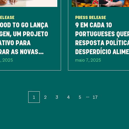
RELEASE
PRESS RELEASE
OOD TO GO LANÇA
9 EM CADA 10
GEN, UM PROJETO
PORTUGUESES QUE
ATIVO PARA
RESPOSTA POLÍTIC
RAR AS NOVAS
DESPERDÍCIO ALIM
5, 2025
maio 7, 2025
ÇÕES NA LUTA
JÁ NA PRÓXIMA
A O DESPERDÍCIO
LEGISLATURA
ENTAR
1
2
3
4
5
17