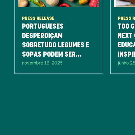
PRESS RELEASE
PRESS 
PORTUGUESES
TOO G
DESPERDIÇAM
NEXT 
SOBRETUDO LEGUMES E
EDUC
SOPAS PODEM SER
INSPI
novembro 18, 2025
junho 2
PARTE DA SOLUÇÃO
GERA
CONTR
ALIM