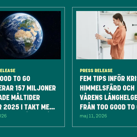
RELEASE
PRESS RELEASE
OOD TO GO
FEM TIPS INFÖR KRI
ERAR 157 MILJONER
HIMMELSFÄRD OCH
ADE MÅLTIDER
VÅRENS LÅNGHELG
 2025 I TAKT MED
FRÅN TOO GOOD TO
2026
maj 11, 2026
 EFTERFRÅGAN PÅ
TISKA
ATLÖSNINGAR