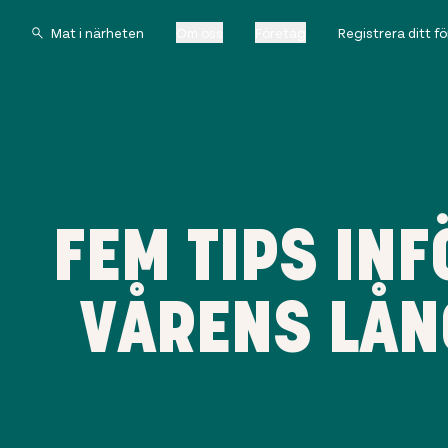
Om oss
Företag
Registrera ditt f
FEM TIPS IN
VÅRENS LÅN