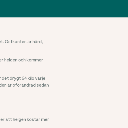
t. Ostkanten är hård,
över helgen och kommer
r det drygt 64 kilo varje
den är oförändrad sedan
ker att helgen kostar mer