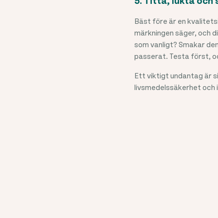
5. Titta, lukta och
Bäst före är en kvalitets
märkningen säger, och di
som vanligt? Smakar den 
passerat. Testa först, oc
Ett viktigt undantag är 
livsmedelssäkerhet och i