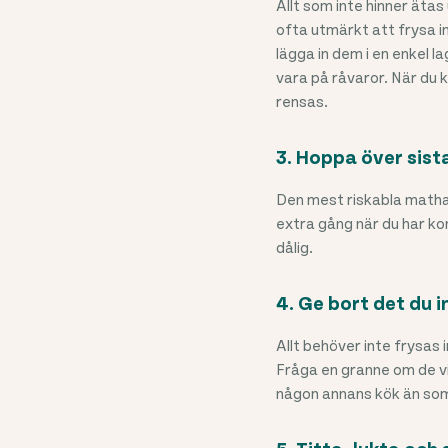
Allt som inte hinner äta
ofta utmärkt att frysa in
lägga in dem i en enkel l
vara på råvaror. När du 
rensas.
3. Hoppa över sist
Den mest riskabla mathand
extra gång när du har ko
dålig.
4. Ge bort det du i
Allt behöver inte frysas 
Fråga en granne om de vi
någon annans kök än so