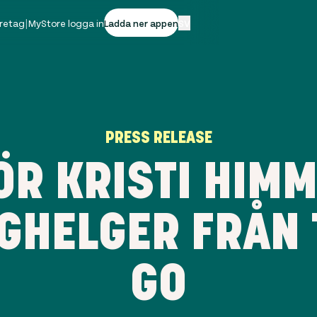
öretag
|
MyStore logga in
Ladda ner appen
SV
PRESS RELEASE
FÖR KRISTI HIM
GHELGER FRÅN 
GO