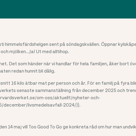
ti himmelsfärdshelgen sent på söndagskvällen. Öppnar kylskåpe
g och mjölken…Ja! Ut med alltihop.
et. Det som händer när vi handlar för hela familjen, åker bort 
aten redan hunnit bli dålig.
snitt 16 kilo ätbar mat per person och år. För en familj på fyra bli
sverkets senaste sammanställning från december 2025 och tren
rvardsverket.se/om-oss/aktuellt/nyheter-och-
december/livsmedelsavfall-2024/)).
 den 14 maj vill Too Good To Go ge konkreta råd om hur man undvi