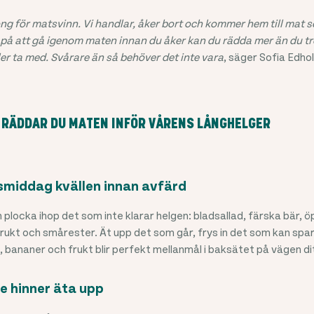
g för matsvinn. Vi handlar, åker bort och kommer hem till mat so
på att gå igenom maten innan du åker kan du rädda mer än du tro
eller ta med. Svårare än så behöver det inte vara
, säger Sofia Edho
Å RÄDDAR DU MATEN INFÖR VÅRENS LÅNGHELGER
smiddag kvällen innan avfärd
plocka ihop det som inte klarar helgen: bladsallad, färska bär, 
rukt och smårester. Ät upp det som går, frys in det som kan sp
, bananer och frukt blir perfekt mellanmål i baksätet på vägen di
te hinner äta upp