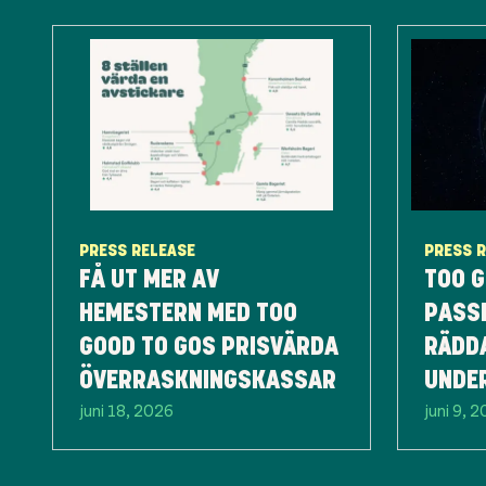
PRESS RELEASE
PRESS 
FÅ UT MER AV
TOO G
HEMESTERN MED TOO
PASS
GOOD TO GOS PRISVÄRDA
RÄDD
ÖVERRASKNINGSKASSAR
UNDER
juni 18, 2026
juni 9, 
ÖKAD
PRAK
KLIM