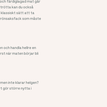
r och färdiglagad mat går
i trötta kan du också
 klassiskt sätt att ta
tt grönsaksfack som måste
en och handla hellre en
rst när maten börjar bli
 men inte klarar helgen?
t gör större nytta i