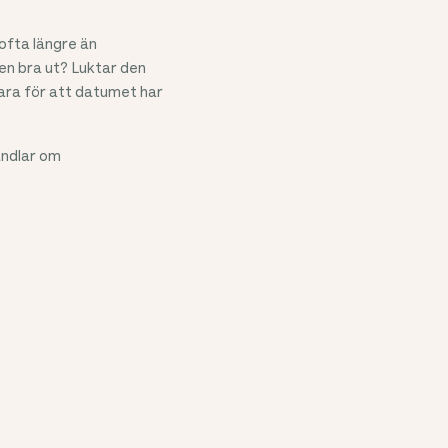
 ofta längre än
en bra ut? Luktar den
bara för att datumet har
andlar om