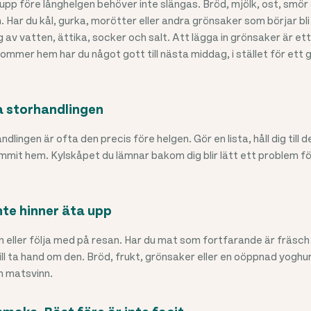
s upp före långhelgen behöver inte slängas. Bröd, mjölk, ost, smö
. Har du kål, gurka, morötter eller andra grönsaker som börjar bl
ag av vatten, ättika, socker och salt. Att lägga in grönsaker är ett
kommer hem har du något gott till nästa middag, i stället för e
a storhandlingen
lingen är ofta den precis före helgen. Gör en lista, håll dig till d
mmit hem. Kylskåpet du lämnar bakom dig blir lätt ett problem fö
nte hinner äta upp
in eller följa med på resan. Har du mat som fortfarande är fräsch
ll ta hand om den. Bröd, frukt, grönsaker eller en oöppnad yoghur
m matsvinn.