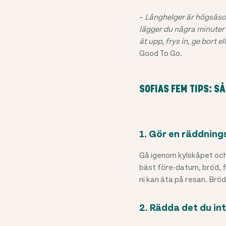
–
Långhelger är högsäson
lägger du några minuter 
ät upp, frys in, ge bort 
Good To Go.
SOFIAS FEM TIPS: S
1. Gör en räddning
Gå igenom kylskåpet och 
bäst före-datum, bröd, f
ni kan äta på resan. Bröd
2. Rädda det du in