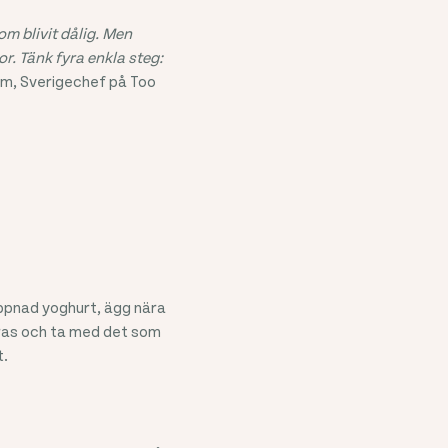
m blivit dålig. Men
r. Tänk fyra enkla steg:
lm, Sverigechef på Too
öppnad yoghurt, ägg nära
aras och ta med det som
t.