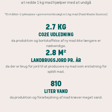
at redde 1 kg mad hjælper med at undgå
*Et måltid = 1 lykkepose = gennemsnitsvægt er 1 kg mad (Food Waste Sources)
2.7 KG
CO2E UDLEDNING
da produktion og bortskaffelse af ny mad ikke længere er
nødvendige.
2.8 M²
LANDBRUGSJORD PR. ÅR
da der er brug for jord til at producere ny mad som erstatning for
spildt mad.
810
LITER VAND
da produktion og forarbejdning af mad kræver meget vand.