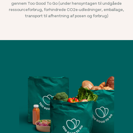
gennem Too Good To Go (under hensyntagen til undgåede
ressourceforbrug, forhindrede CO2e-udledninger, emballage,
transport til afhentning af posen og forbrug)