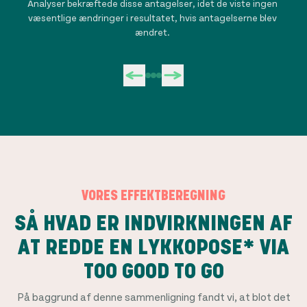
Analyser bekræftede disse antagelser, idet de viste ingen
Vo
væsentlige ændringer i resultatet, hvis antagelserne blev
ændret.
VORES EFFEKTBEREGNING
SÅ HVAD ER INDVIRKNINGEN AF
AT REDDE EN LYKKOPOSE* VIA
TOO GOOD TO GO
På baggrund af denne sammenligning fandt vi, at blot det