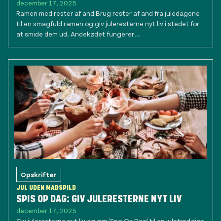
december 17, 2025
Ramen med rester af and Brug rester af and fra juledagene
til en smagfuld ramen og giv juleresterne nyt liv i stedet for
at smide dem ud. Andekødet fungerer...
Opskrifter
JUL UDEN MADSPILD
SPIS OP DAG: GIV JULERESTERNE NYT LIV
december 17, 2025
Giv juleresterne nyt liv og gør 'Spis Op Dag' til en juletradition