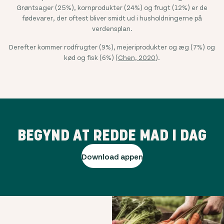
Grøntsager (25%), kornprodukter (24%) og frugt (12%) er de
fødevarer, der oftest bliver smidt ud i husholdningerne på
verdensplan.
Derefter kommer rodfrugter (9%), mejeriprodukter og æg (7%) og
kød og fisk (6%) (
Chen, 2020
).
BEGYND AT REDDE MAD I DAG
Download appen