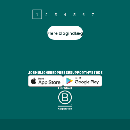
1
2
3
4
5
6
7
Flere blogindlæg
JOBMULIGHEDER
PRESSE
SUPPORT
MYSTORE