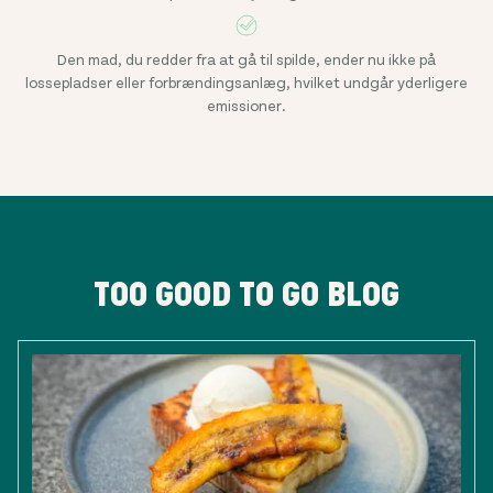
Den mad, du redder fra at gå til spilde, ender nu ikke på
lossepladser eller forbrændingsanlæg, hvilket undgår yderligere
emissioner.
TOO GOOD TO GO BLOG