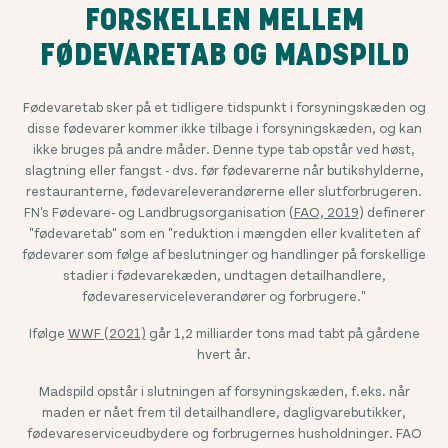
FORSKELLEN MELLEM
FØDEVARETAB OG MADSPILD
Fødevaretab sker på et tidligere tidspunkt i forsyningskæden og
disse fødevarer kommer ikke tilbage i forsyningskæden, og kan
ikke bruges på andre måder. Denne type tab opstår ved høst,
slagtning eller fangst - dvs. før fødevarerne når butikshylderne,
restauranterne, fødevareleverandørerne eller slutforbrugeren.
FN's Fødevare- og Landbrugsorganisation (
FAO, 2019
) definerer
"fødevaretab" som en "reduktion i mængden eller kvaliteten af
fødevarer som følge af beslutninger og handlinger på forskellige
stadier i fødevarekæden, undtagen detailhandlere,
fødevareserviceleverandører og forbrugere."
Ifølge
WWF (2021)
går 1,2 milliarder tons mad tabt på gårdene
hvert år.
Madspild opstår i slutningen af forsyningskæden, f.eks. når
maden er nået frem til detailhandlere, dagligvarebutikker,
fødevareserviceudbydere og forbrugernes husholdninger. FAO