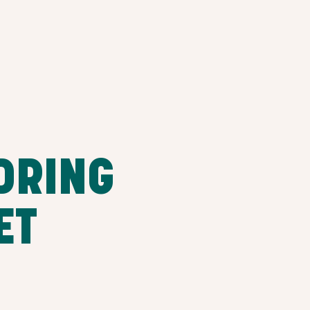
DRING
ET
T