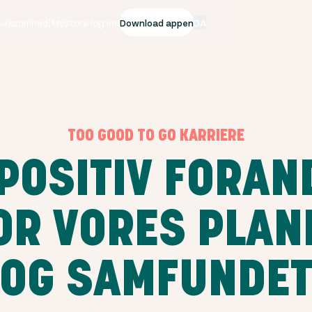
 virksomhed
|
MyStore log ind
Download appen
DA
TOO GOOD TO GO KARRIERE
 POSITIV FORAN
OR VORES PLAN
OG SAMFUNDE