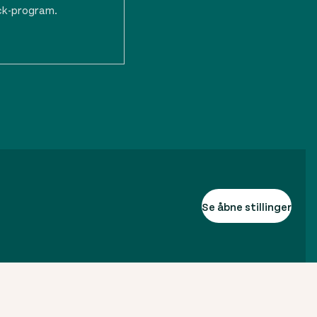
ck-program.
Se åbne stillinger