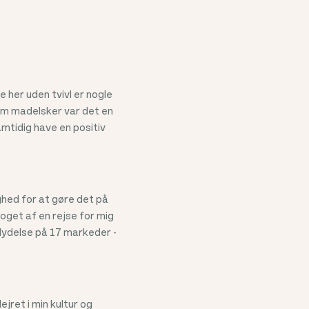
e her uden tvivl er nogle
Som madelsker var det en
amtidig have en positiv
ighed for at gøre det på
oget af en rejse for mig
dflydelse på 17 markeder -
jret i min kultur og