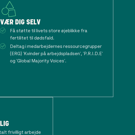
VÆR DIG SELV
Få støtte til livets store øjeblikke fra
fertilitet til dødsfald.
Deltag i medarbejdernes ressourcegrupper
(ERG) 'Kvinder på arbejdspladsen', 'P.R.I.D.E'
og 'Global Majority Voices'.
LIG
lt frivilligt arbejde