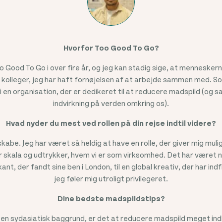
Hvorfor Too Good To Go?
 Good To Go i over fire år, og jeg kan stadig sige, at menneskern
 kolleger, jeg har haft fornøjelsen af at arbejde sammen med. 
i en organisation, der er dedikeret til at reducere madspild (og s
indvirkning på verden omkring os).
Hvad nyder du mest ved rollen på din rejse indtil videre?
 skabe. Jeg har været så heldig at have en rolle, der giver mig mul
or skala og udtrykker, hvem vi er som virksomhed. Det har været n
kant, der fandt sine ben i London, til en global kreativ, der har in
jeg føler mig utroligt privilegeret.
Dine bedste madspildstips?
n sydasiatisk baggrund, er det at reducere madspild meget indle