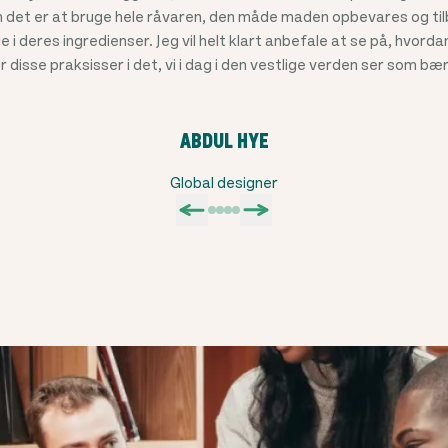
det er at bruge hele råvaren, den måde maden opbevares og tilb
ge i deres ingredienser. Jeg vil helt klart anbefale at se på, hvorda
r disse praksisser i det, vi i dag i den vestlige verden ser som bæ
ABDUL HYE
Global designer