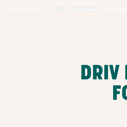
Om os
Virksomheder
Tilmeld din
DRIV
F