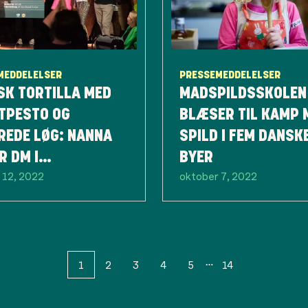
MEDDELELSER
PRESSEMEDDELELSER
SK TORTILLA MED
MADSPILDSSKOLEN
TPESTO OG
BLÆSER TIL KAMP 
REDE LØG: NANNA
SPILD I FEM DANSK
R DM I
BYER
 12, 2022
oktober 7, 2022
SKUDSRETTER
1
2
3
4
5
14