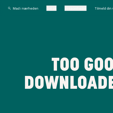
Om os
Virksomheder
Tilmeld din
TOO GOO
DOWNLOADE