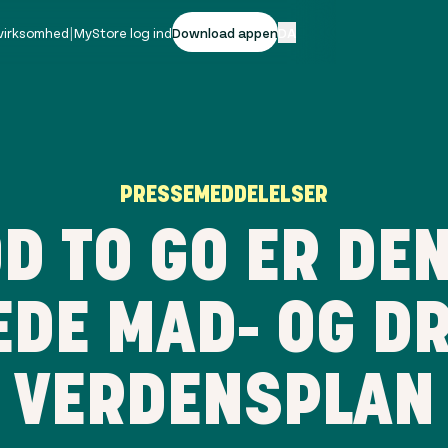
 virksomhed
|
MyStore log ind
Download appen
DA
PRESSEMEDDELELSER
D TO GO ER DEN
DE MAD- OG DR
VERDENSPLAN