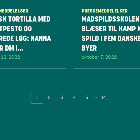
MEDDELELSER
PRESSEMEDDELELSER
SK TORTILLA MED
MADSPILDSSKOLEN
TPESTO OG
BLÆSER TIL KAMP 
REDE LØG: NANNA
SPILD I FEM DANSK
R DM I
BYER
 12, 2022
oktober 7, 2022
SKUDSRETTER
1
2
3
4
5
14