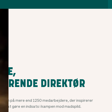
KKE,
RERENDE DIREKTØR
et team på mere end
1250
medarbejdere, der inspirerer
til at gøre en indsats i kampen mod madspild.