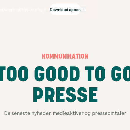
 virksomhed
|
MyStore log ind
Download appen
DA
KOMMUNIKATION
TOO GOOD TO G
PRESSE
De seneste nyheder, medieaktiver og presseomtaler