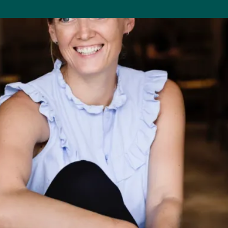
METTE LY
ADMINIST
Mette står i spidsen for 
mennesker og virksomheder 