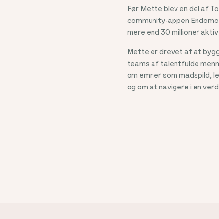
Før Mette blev en del af T
community-appen Endomondo
mere end 30 millioner akti
Mette er drevet af at bygg
teams af talentfulde mennes
om emner som madspild, le
og om at navigere i en verd