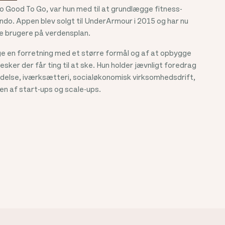
oo Good To Go, var hun med til at grundlægge fitness-
. Appen blev solgt til UnderArmour i 2015 og har nu
ve brugere på verdensplan.
e en forretning med et større formål og af at opbygge
ker der får ting til at ske. Hun holder jævnligt foredrag
delse, iværksætteri, socialøkonomisk virksomhedsdrift,
en af start-ups og scale-ups.