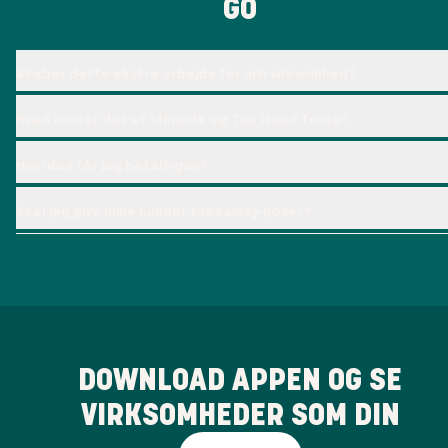
GO
Skaber dette ekstra arbejde for min virksomhed?
Hvad koster det at tilmelde sig Too Good To Go?
Hvordan får jeg betalingen?
Skal jeg give mine kunder takeaway-poser?
DOWNLOAD APPEN OG SE
VIRKSOMHEDER SOM DIN