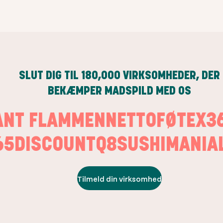
SLUT DIG TIL
180,000
VIRKSOMHEDER, DER
BEKÆMPER MADSPILD MED OS
RANT FLAMMEN
NETTO
FØTEX
5DISCOUNT
Q8
SUSHIMANIA
L
Tilmeld din virksomhed