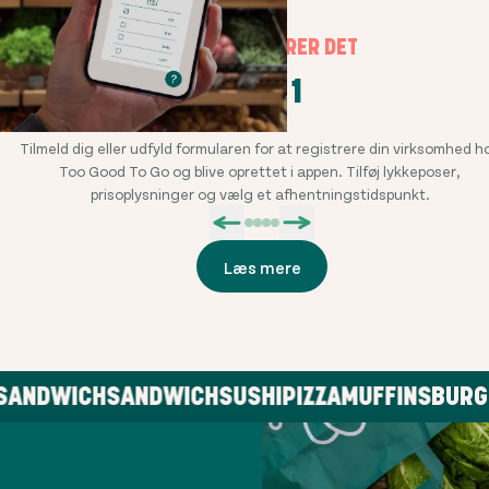
SÅDAN FUNGERER DET
TRIN 1
Tilmeld dig eller udfyld formularen for at registrere din virksomhed h
Too Good To Go og blive oprettet i appen. Tilføj lykkeposer,
prisoplysninger og vælg et afhentningstidspunkt.
Læs mere
NDWICH
SANDWICH
SUSHI
PIZZA
MUFFINS
BURGER