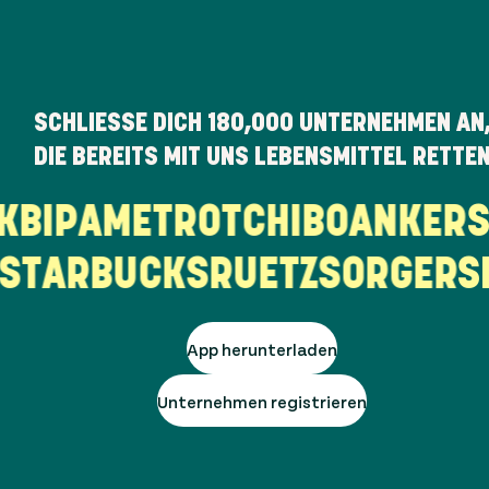
SCHLIESSE DICH
180,000
UNTERNEHMEN AN
DIE BEREITS MIT UNS LEBENSMITTEL RETTE
RK
BIPA
METRO
TCHIBO
ANKE
TARBUCKS
RUETZ
SORGER
SP
App herunterladen
Unternehmen registrieren