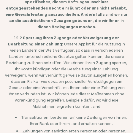
spezifisches, diesem Haftungsausschluss
entgegenstehendes Recht einräumt oder uns nicht erlaubt,
eine Gewährleistung auszuschließen. Andernfalls sind wir nur
an die ausdrücklichen Zusagen gebunden, die wir Ihnen in
diesen Bedingungen machen.
12.2
Sperrung Ihres Zugangs oder Verweigerung der
Bearbeitung einer Zahlung:
Unsere App ist für die Nutzung in
vielen Ländern der Welt verfügbar, so dass in verschiedenen
Ländern unterschiedliche Gesetze gelten können, die unsere
Beziehung zu Ihnen betreffen. Wir können Ihren Zugang sperren,
Ihr Konto kündigen oder die Bearbeitung einer Zahlung
verweigern, wenn wir vernünftigerweise davon ausgehen können,
Rechtliches
dass ein Risiko - wie etwa ein potenzieller Verstoß gegen ein
Privacy Policy
Cookie Policy
Gesetz oder eine Vorschrift - mit Ihnen oder einer Zahlung von
Terms & Conditions
Ihnen verbunden ist. Wir können jede dieser Maßnahmen ohne
Impressum
DSA Disclosure
Vorankündigung ergreifen. Beispiele dafür, wo wir diese
Food Waste Sources
Maßnahmen ergreifen könnten, sind
Status
Copyright © Too Good To Go ApS. All Rights Reserved.
Transaktionen, bei denen wir keine Zahlungen von Ihnen,
Ihrer Bank oder Ihrem Land erhalten können.
Zahlungen von sanktionierten Personen oder Personen,