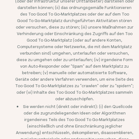
(oder der Infrastruktur unserer Drittanbieter) darstellen oder
darstellen können; (ii) das ordnungsgemäße Funktionieren
des Too Good To Go-Marktplatzes oder der auf dem Too
Good To Go-Marktplatz durchgeführten Aktivitäten stören
oder versuchen, diese zu stören; (iii) unsere Maßnahmen zur
Verhinderung oder Einschränkung des Zugriffs auf den Too
Good To Go-Marktplatz (oder auf andere Konten,
Computersysteme oder Netzwerke, die mit dem Marktplatz
verbunden sind) umgehen, unterlaufen oder versuchen,
diese zu umgehen oder zu unterlaufen; (iv) irgendeine Form
von Auto-Responder oder "Spam" auf dem Marktplatz zu
betreiben; (v) manuelle oder automatisierte Software,
Geräte oder andere Verfahren verwenden, um eine Seite des
Too Good To Go-Marktplatzes zu "crawlen" oder zu "spidern";
oder (vi) Inhalte des Too Good To Go-Marktplatzes sammeln
oder abzuschöpfen.
Sie werden nicht (direkt oder indirekt): (i) den Quellcode
oder die zugrundeliegenden Ideen oder Algorithmen
irgendeines Teils des Too Good To Go-Marktplatzes
(einschließlich und ohne Einschränkung jeglicher
Anwendung) entschlüsseln, dekompilieren, disassemblieren,
zurückzuentwickeln oder anderweitig versuchen, diese