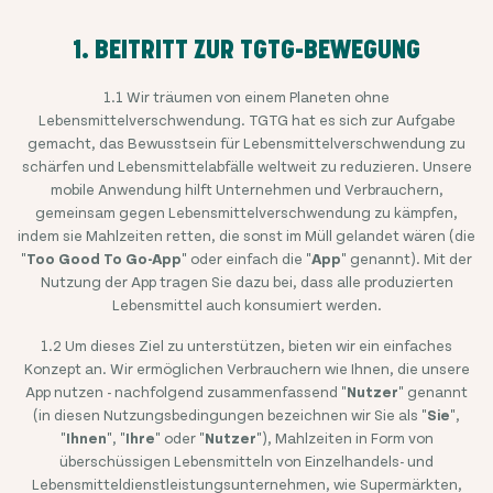
1. BEITRITT ZUR TGTG-BEWEGUNG
1.1 Wir träumen von einem Planeten ohne
Lebensmittelverschwendung. TGTG hat es sich zur Aufgabe
gemacht, das Bewusstsein für Lebensmittelverschwendung zu
schärfen und Lebensmittelabfälle weltweit zu reduzieren. Unsere
mobile Anwendung hilft Unternehmen und Verbrauchern,
gemeinsam gegen Lebensmittelverschwendung zu kämpfen,
indem sie Mahlzeiten retten, die sonst im Müll gelandet wären (die
"
Too Good To Go-App
" oder einfach die "
App
" genannt). Mit der
Nutzung der App tragen Sie dazu bei, dass alle produzierten
Lebensmittel auch konsumiert werden.
1.2 Um dieses Ziel zu unterstützen, bieten wir ein einfaches
Konzept an. Wir ermöglichen Verbrauchern wie Ihnen, die unsere
App nutzen - nachfolgend zusammenfassend "
Nutzer
" genannt
(in diesen Nutzungsbedingungen bezeichnen wir Sie als "
Sie
",
"
Ihnen
", "
Ihre
" oder "
Nutzer
"), Mahlzeiten in Form von
überschüssigen Lebensmitteln von Einzelhandels- und
Lebensmitteldienstleistungsunternehmen, wie Supermärkten,