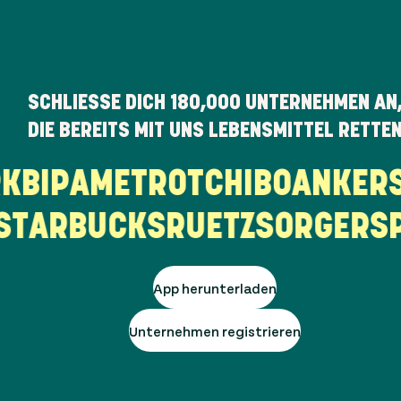
SCHLIESSE DICH
180,000
UNTERNEHMEN AN
DIE BEREITS MIT UNS LEBENSMITTEL RETTE
ARK
BIPA
METRO
TCHIBO
ANKE
TARBUCKS
RUETZ
SORGER
SP
App herunterladen
Unternehmen registrieren